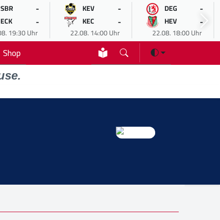
-
-
-
SBR
KEV
DEG
-
-
-
ECK
KEC
HEV
08. 19:30 Uhr
22.08. 14:00 Uhr
22.08. 18:00 Uhr
Shop
use.