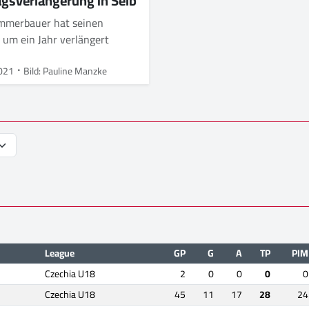
agsverlängerung in Selb
mmerbauer hat seinen
 um ein Jahr verlängert
021
Bild: Pauline Manzke
League
GP
G
A
TP
PIM
Czechia U18
2
0
0
0
0
Czechia U18
45
11
17
28
24