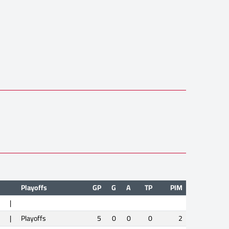
Playoffs
GP
G
A
TP
PIM
|
|
Playoffs
5
0
0
0
2