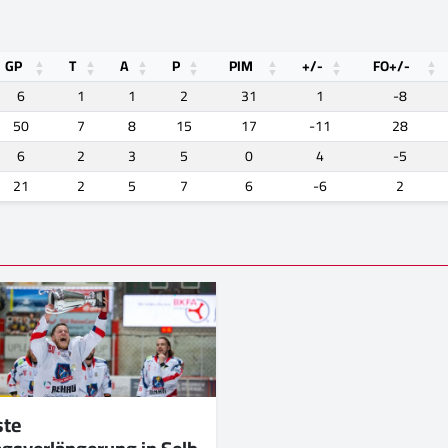
GP
T
A
P
PIM
+/-
FO+/-
6
1
1
2
31
1
-8
50
7
8
15
17
-11
28
6
2
3
5
0
4
-5
21
2
5
7
6
-6
2
ste