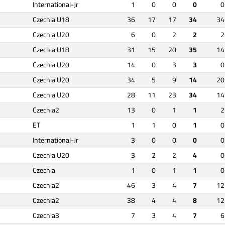
International-Jr
1
0
0
0
0
Czechia U18
36
17
17
34
34
Czechia U20
6
0
2
2
2
Czechia U18
31
15
20
35
14
Czechia U20
14
0
3
3
0
Czechia U20
34
5
9
14
20
Czechia U20
28
11
23
34
14
Czechia2
13
0
1
1
2
ET
1
1
0
1
0
International-Jr
3
0
0
0
0
Czechia U20
3
2
2
4
0
Czechia
1
0
1
1
0
Czechia2
46
3
4
7
12
Czechia2
38
4
4
8
12
Czechia3
7
3
4
7
6