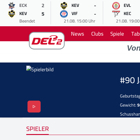
2
-
ECK
KEV
EVL
5
-
KEV
VIF
KEC
Beendet
21.08. 15:00 Uhr
21.08. 19:00
News
Clubs
Spiele
Tab
Vo
#90 
Geburtsta
Gewicht:
9
Schussha
SPIELER