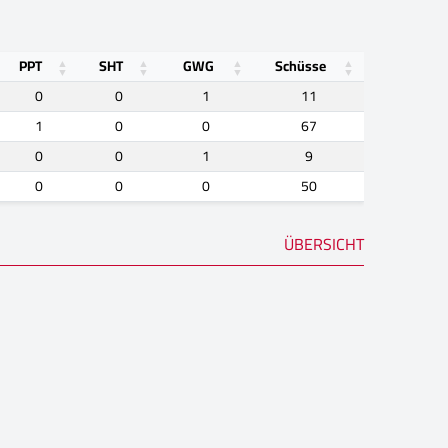
PPT
SHT
GWG
Schüsse
0
0
1
11
1
0
0
67
0
0
1
9
0
0
0
50
ÜBERSICHT