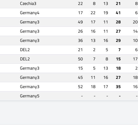
Czechia3
22
8
13
21
8
Germany4
17
22
19
41
6
Germany3
49
17
11
28
20
Germany3
26
16
11
27
14
Germany3
36
13
16
29
10
DEL2
21
2
5
7
6
DEL2
50
7
8
15
17
Germany3
15
5
13
18
2
Germany3
45
11
16
27
18
Germany3
52
18
17
35
16
Germany5
-
-
-
-
-