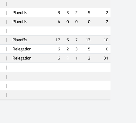
|
|
Playoffs
3
3
2
5
2
|
Playoffs
4
0
0
0
2
|
|
Playoffs
17
6
7
13
10
|
Relegation
6
2
3
5
0
|
Relegation
6
1
1
2
31
|
|
|
|