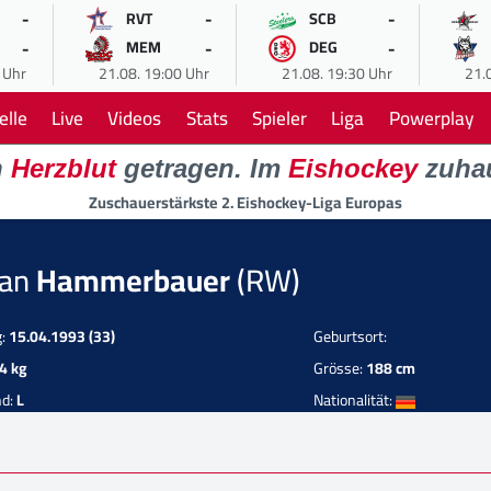
-
-
-
RVT
SCB
-
-
-
MEM
DEG
 Uhr
21.08. 19:00 Uhr
21.08. 19:30 Uhr
21.
elle
Live
Videos
Stats
Spieler
Liga
Powerplay
n
Herzblut
getragen. Im
Eishockey
zuha
Zuschauerstärkste 2. Eishockey-Liga Europas
Jan
Hammerbauer
(RW)
g:
15.04.1993 (33)
Geburtsort:
4 kg
Grösse:
188 cm
nd:
L
Nationalität: