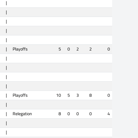
|
|
|
|
|
|
Playoffs
5
0
2
2
0
|
|
|
|
|
Playoffs
10
5
3
8
0
|
|
Relegation
8
0
0
0
4
|
|