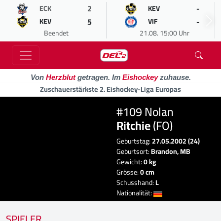
2
-
ECK
KEV
5
-
KEV
VIF
Beendet
21.08. 15:00 Uhr
Von
Herzblut
getragen. Im
Eishockey
zuhause.
Zuschauerstärkste 2. Eishockey-Liga Europas
#109 Nolan
Ritchie
(FO)
Geburtstag:
27.05.2002 (24)
Geburtsort:
Brandon, MB
Gewicht:
0 kg
Grösse:
0 cm
Schusshand:
L
Nationalität:
SPIELER