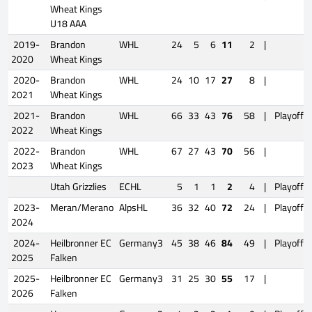
Wheat Kings
U18 AAA
2019-
Brandon
WHL
24
5
6
11
2
|
2020
Wheat Kings
2020-
Brandon
WHL
24
10
17
27
8
|
2021
Wheat Kings
2021-
Brandon
WHL
66
33
43
76
58
|
Playoffs
2022
Wheat Kings
2022-
Brandon
WHL
67
27
43
70
56
|
2023
Wheat Kings
Utah Grizzlies
ECHL
5
1
1
2
4
|
Playoffs
2023-
Meran/Merano
AlpsHL
36
32
40
72
24
|
Playoffs
2024
2024-
Heilbronner EC
Germany3
45
38
46
84
49
|
Playoffs
2025
Falken
2025-
Heilbronner EC
Germany3
31
25
30
55
17
|
2026
Falken