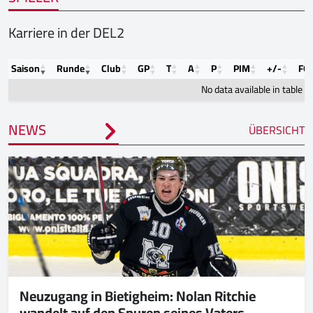
Karriere in der DEL2
Saison
Runde
Club
GP
T
A
P
PIM
+/-
FO
No data available in table
NEWS
ÜBERSICHT
Neuzugang in Bietigheim: Nolan Ritchie
wandelt auf den Spuren seines Vaters