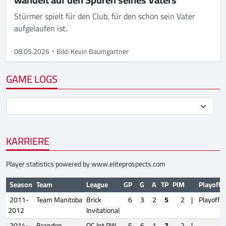
Stürmer spielt für den Club, für den schon sein Vater
aufgelaufen ist.
08.05.2026
Bild: Kevin Baumgartner
GAME LOGS
KARRIERE
Player statistics powered by
www.eliteprospects.com
Season
Team
League
GP
G
A
TP
PIM
Playoffs
2011-
Team Manitoba
Brick
6
3
2
5
2
|
Playoffs
2012
Invitational
2014-
Brandon
QC Int PW
5
6
1
7
2
|