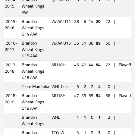
2015
Wheat Kings
PW
2015-
Brandon
WAAA U14
28
6
14
20
22
|
2016
Wheat Kings
U14 AAA
2016-
Brandon
WAAA U15
36
51
38
89
50
|
2017
Wheat Kings
U15 AAA
2017-
Brandon
MU18HL
45
40
44
84
22
|
Playoffs
2018
Wheat Kings
U18 AAA
Team Manitoba
WHL Cup
5
2
2
4
0
|
2018-
Brandon
MU18HL
47
39
55
94
56
|
Playoffs
2019
Wheat Kings
U18 AAA
Brandon
WHL
4
1
0
1
2
|
Wheat Kings
Brandon
TCQ-W
3
1
2
3
0
|