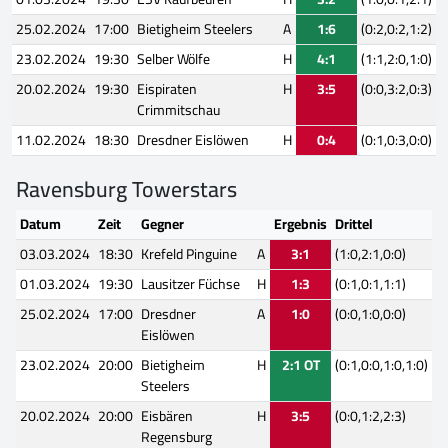
25.02.2024
17:00
Bietigheim Steelers
A
1:6
(0:2,0:2,1:2)
23.02.2024
19:30
Selber Wölfe
H
4:1
(1:1,2:0,1:0)
20.02.2024
19:30
Eispiraten
H
3:5
(0:0,3:2,0:3)
Crimmitschau
11.02.2024
18:30
Dresdner Eislöwen
H
0:4
(0:1,0:3,0:0)
Ravensburg Towerstars
Datum
Zeit
Gegner
Ergebnis
Drittel
03.03.2024
18:30
Krefeld Pinguine
A
3:1
(1:0,2:1,0:0)
01.03.2024
19:30
Lausitzer Füchse
H
1:3
(0:1,0:1,1:1)
25.02.2024
17:00
Dresdner
A
1:0
(0:0,1:0,0:0)
Eislöwen
23.02.2024
20:00
Bietigheim
H
2:1 OT
(0:1,0:0,1:0,1:0)
Steelers
20.02.2024
20:00
Eisbären
H
3:5
(0:0,1:2,2:3)
Regensburg