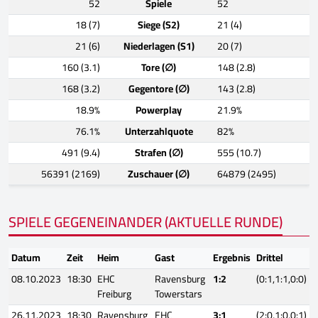
52
Spiele
52
18 (7)
Siege (S2)
21 (4)
21 (6)
Niederlagen (S1)
20 (7)
160 (3.1)
Tore (∅)
148 (2.8)
168 (3.2)
Gegentore (∅)
143 (2.8)
18.9%
Powerplay
21.9%
76.1%
Unterzahlquote
82%
491 (9.4)
Strafen (∅)
555 (10.7)
56391 (2169)
Zuschauer (∅)
64879 (2495)
SPIELE GEGENEINANDER (AKTUELLE RUNDE)
Datum
Zeit
Heim
Gast
Ergebnis
Drittel
08.10.2023
18:30
EHC
Ravensburg
1:2
(0:1,1:1,0:0)
Freiburg
Towerstars
26.11.2023
18:30
Ravensburg
EHC
3:1
(2:0,1:0,0:1)