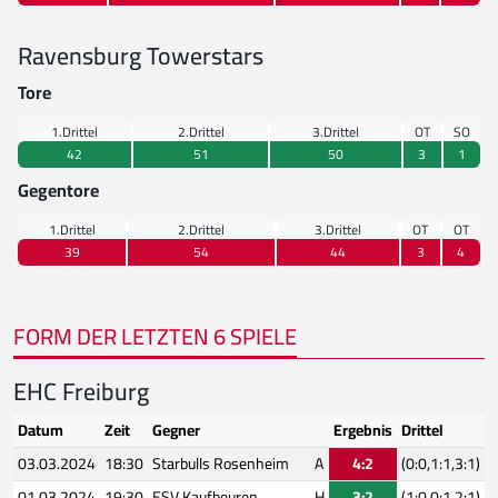
Ravensburg Towerstars
Tore
1.Drittel
2.Drittel
3.Drittel
OT
SO
42
51
50
3
1
Gegentore
1.Drittel
2.Drittel
3.Drittel
OT
OT
39
54
44
3
4
FORM DER LETZTEN 6 SPIELE
EHC Freiburg
Datum
Zeit
Gegner
Ergebnis
Drittel
03.03.2024
18:30
Starbulls Rosenheim
A
4:2
(0:0,1:1,3:1)
01.03.2024
19:30
ESV Kaufbeuren
H
3:2
(1:0,0:1,2:1)