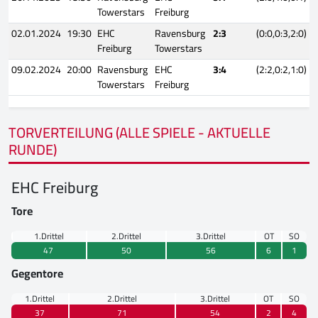
Towerstars
Freiburg
02.01.2024
19:30
EHC
Ravensburg
2:3
(0:0,0:3,2:0)
Freiburg
Towerstars
09.02.2024
20:00
Ravensburg
EHC
3:4
(2:2,0:2,1:0)
Towerstars
Freiburg
TORVERTEILUNG (ALLE SPIELE - AKTUELLE
RUNDE)
EHC Freiburg
Tore
1.Drittel
2.Drittel
3.Drittel
OT
SO
47
50
56
6
1
Gegentore
1.Drittel
2.Drittel
3.Drittel
OT
SO
37
71
54
2
4