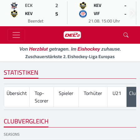
2
-
ECK
KEV
5
-
KEV
VIF
Beendet
21.08. 15:00 Uhr
Von
Herzblut
getragen. Im
Eishockey
zuhause.
Zuschauerstärkste 2. Eishockey-Liga Europas
STATISTIKEN
Übersicht
Top-
Spieler
Torhüter
U21
Club
Scorer
CLUBVERGLEICH
SEASONS