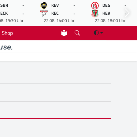
-
-
-
SBR
KEV
DEG
-
-
-
ECK
KEC
HEV
08. 19:30 Uhr
22.08. 14:00 Uhr
22.08. 18:00 Uhr
Shop
use.