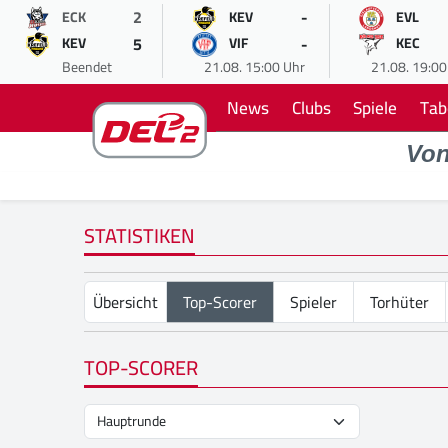
2
-
ECK
KEV
EVL
5
-
KEV
VIF
KEC
Beendet
21.08. 15:00 Uhr
21.08. 19:00
News
Clubs
Spiele
Tab
Vo
STATISTIKEN
Übersicht
Top-Scorer
Spieler
Torhüter
TOP-SCORER