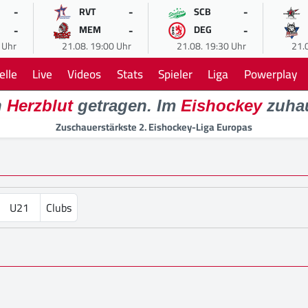
-
-
-
RVT
SCB
-
-
-
MEM
DEG
 Uhr
21.08. 19:00 Uhr
21.08. 19:30 Uhr
21.
elle
Live
Videos
Stats
Spieler
Liga
Powerplay
n
Herzblut
getragen. Im
Eishockey
zuha
Zuschauerstärkste 2. Eishockey-Liga Europas
U21
Clubs