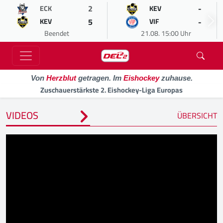
2
-
ECK
KEV
5
-
KEV
VIF
Beendet
21.08. 15:00 Uhr
Von
Herzblut
getragen. Im
Eishockey
zuhause.
Zuschauerstärkste 2. Eishockey-Liga Europas
VIDEOS
ÜBERSICHT