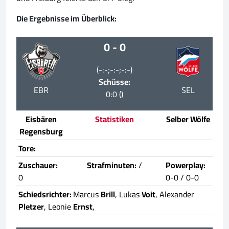
Die Ergebnisse im Überblick:
0 - 0
(-:-;-:-;-:-)
Schüsse:
EBR
SEL
0:0 ()
Eisbären
Statistiken
Selber Wölfe
Regensburg
Tore:
Zuschauer:
Strafminuten:
/
Powerplay:
0
0-0 / 0-0
Schiedsrichter:
Marcus
Brill
, Lukas
Voit
, Alexander
Pletzer
, Leonie
Ernst
,