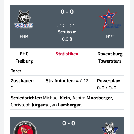
0 - 0
(-:-;-:-;-:-)
Schüsse:
FRB
RVT
0:0 ()
EHC
Statistiken
Ravensburg
Freiburg
Towerstars
Tore:
Zuschauer:
Strafminuten:
4 / 12
Powerplay:
0
0-0 / 0-0
Schiedsrichter:
Michael
Klein
, Achim
Moosberger
,
Christoph
Jürgens
, Jan
Lamberger
,
0 - 0