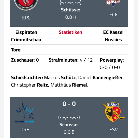
(-:-;-:-;-:-)
Schüsse:
ECK
0:0 ()
EPC
Eispiraten
Statistiken
EC Kassel
Crimmitschau
Huskies
Tore:
Zuschauer:
0
Strafminuten:
4 / 12
Powerplay:
0-0 / 0-0
Schiedsrichter:
Markus
Schütz
, Daniel
Kannengießer
,
Christopher
Reitz
, Matthäus
Riemel
,
0 - 0
(-:-;-:-;-:-)
Schüsse:
DRE
ESV
0:0 ()