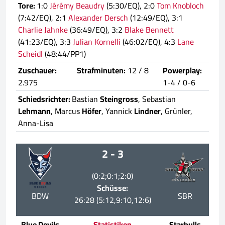
Tore:
1:0
Jérémy Beaudry
(5:30/EQ), 2:0
Tom Knobloch
(7:42/EQ), 2:1
Alexander Dersch
(12:49/EQ), 3:1
Charlie Jahnke
(36:49/EQ), 3:2
Blake Bennett
(41:23/EQ), 3:3
Julian Kornelli
(46:02/EQ), 4:3
Lane
Scheidl
(48:44/PP1)
Zuschauer:
Strafminuten:
12 / 8
Powerplay:
2.975
1-4 / 0-6
Schiedsrichter:
Bastian
Steingross
, Sebastian
Lehmann
, Marcus
Höfer
, Yannick
Lindner
, Grünler,
Anna-Lisa
2 - 3
(0:2;0:1;2:0)
Schüsse:
BDW
SBR
26:28 (5:12,9:10,12:6)
Blue Devils
Statistiken
Starbulls