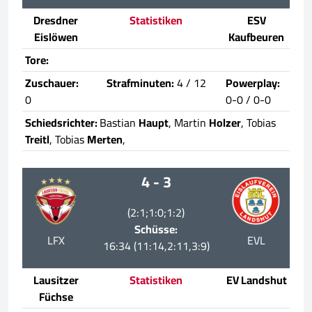
Dresdner
Statistiken
ESV
Eislöwen
Kaufbeuren
Tore:
Zuschauer:
Strafminuten:
4 / 12
Powerplay:
0
0-0 / 0-0
Schiedsrichter:
Bastian
Haupt
, Martin
Holzer
, Tobias
Treitl
, Tobias
Merten
,
4 - 3
(2:1;1:0;1:2)
Schüsse:
LFX
EVL
16:34 (11:14,2:11,3:9)
Lausitzer
Statistiken
EV Landshut
Füchse