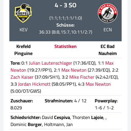
4 - 3 SO
(1:1;1:1;1:1/1:0)
Schüsse:
KEV
ECN
36:33 (8:8,15:7,10:11/2:7)
Krefeld
Statistiken
EC Bad
Pinguine
Nauheim
Tore:
0:1
Julian Lautenschlager
(17:36/EQ), 1:1
Max
Newton
(19:27/PP1), 2:1
Max Newton
(27:39/EQ), 2:2
Zach Kaiser
(37:09/SH1), 3:2
Mike Fischer
(42:42/EQ),
3:3
Jordan Hickmott
(58:05/PP1), 4:3
Max Newton
(5:00/OT/GWS)
Zuschauer:
Strafminuten:
4 / 12
Powerplay:
8.029
1-6 / 1-2
Schiedsrichter:
David
Cespiva
, Thorsten
Lajoie
,
,
Dominic
Borger
, Holtmann, Jan