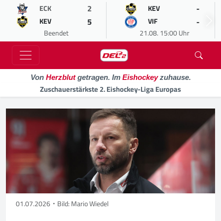
2
-
ECK
KEV
5
-
KEV
VIF
Beendet
21.08. 15:00 Uhr
Von
Herzblut
getragen. Im
Eishockey
zuhause.
Zuschauerstärkste 2. Eishockey-Liga Europas
01.07.2026
Bild: Mario Wiedel