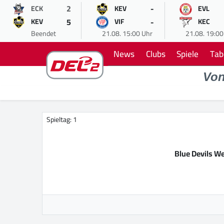
2
-
ECK
KEV
EVL
5
-
KEV
VIF
KEC
Beendet
21.08. 15:00 Uhr
21.08. 19:00
News
Clubs
Spiele
Tab
Vo
Spieltag: 1
Blue Devils W