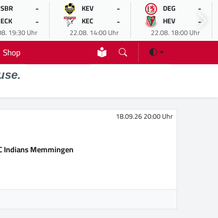
-
-
-
SBR
KEV
DEG
-
-
-
ECK
KEC
HEV
08. 19:30 Uhr
22.08. 14:00 Uhr
22.08. 18:00 Uhr
Shop
use.
18.09.26 20:00 Uhr
C Indians Memmingen
M