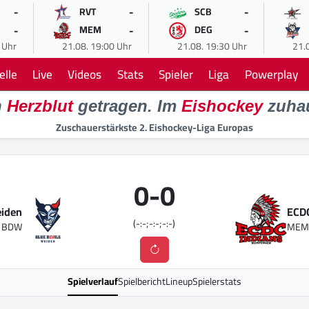
-
-
-
RVT
SCB
-
-
-
MEM
DEG
 Uhr
21.08. 19:00 Uhr
21.08. 19:30 Uhr
21.
elle
Live
Videos
Stats
Spieler
Liga
Powerplay
n
Herzblut
getragen. Im
Eishockey
zuha
Zuschauerstärkste 2. Eishockey-Liga Europas
0
-
0
eiden
ECD
(-:-;-:-;-:-)
BDW
ME
Spielverlauf
Spielbericht
Lineup
Spielerstats