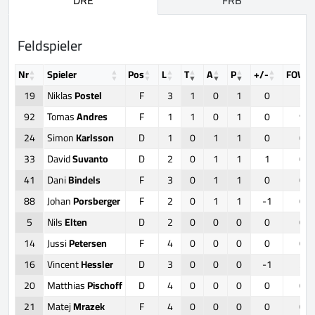
Feldspieler
Nr
Spieler
Pos
L
T
A
P
+/-
FOW
19
Niklas
Postel
F
3
1
0
1
0
2
92
Tomas
Andres
F
1
1
0
1
0
9
24
Simon
Karlsson
D
1
0
1
1
0
0
33
David
Suvanto
D
2
0
1
1
1
0
41
Dani
Bindels
F
3
0
1
1
0
0
88
Johan
Porsberger
F
2
0
1
1
-1
0
5
Nils
Elten
D
2
0
0
0
0
0
14
Jussi
Petersen
F
4
0
0
0
0
0
16
Vincent
Hessler
D
3
0
0
0
-1
2
20
Matthias
Pischoff
D
4
0
0
0
0
0
21
Matej
Mrazek
F
4
0
0
0
0
0