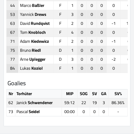
44
Marco
Baßler
F
1
0
0
0
0
0
53
Yannick
Drews
F
3
0
0
0
0
1
63
David
Rundqvist
F
2
0
0
0
-1
11
67
Tom
Knobloch
F
4
0
0
0
0
6
71
Adam
Kiedewicz
F
2
0
0
0
-1
0
75
Bruno
Riedl
D
1
0
0
0
0
0
77
Arne
Uplegger
D
3
0
0
0
-2
0
84
Lukas
Koziol
F
1
0
0
0
0
1
Goalies
Nr
Torhüter
MIP
SOG
SV
GA
SV%
62
Janick
Schwendener
59:12
22
19
3
86.36%
73
Pascal
Seidel
00:00
0
0
0
-