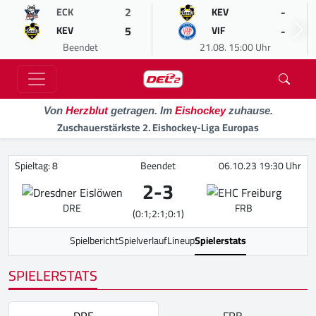
2
-
ECK
KEV
5
-
KEV
VIF
Beendet
21.08. 15:00 Uhr
Von
Herzblut
getragen. Im
Eishockey
zuhause.
Zuschauerstärkste 2. Eishockey-Liga Europas
Spieltag: 8
Beendet
06.10.23 19:30 Uhr
2
-
3
DRE
FRB
(0:1;2:1;0:1)
Spielbericht
Spielverlauf
Lineup
Spielerstats
SPIELERSTATS
DRE
FRB