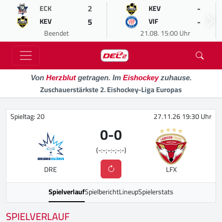
2
-
ECK
KEV
5
-
KEV
VIF
Beendet
21.08. 15:00 Uhr
Von
Herzblut
getragen. Im
Eishockey
zuhause.
Zuschauerstärkste 2. Eishockey-Liga Europas
Spieltag: 20
27.11.26 19:30 Uhr
0
-
0
(-:-;-:-;-:-)
DRE
LFX
Spielverlauf
Spielbericht
Lineup
Spielerstats
SPIELVERLAUF