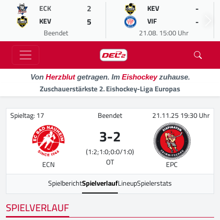
2
-
ECK
KEV
5
-
KEV
VIF
Beendet
21.08. 15:00 Uhr
Von
Herzblut
getragen. Im
Eishockey
zuhause.
Zuschauerstärkste 2. Eishockey-Liga Europas
Spieltag: 17
Beendet
21.11.25 19:30 Uhr
3
-
2
(1:2;1:0;0:0/1:0)
OT
ECN
EPC
Spielbericht
Spielverlauf
Lineup
Spielerstats
SPIELVERLAUF