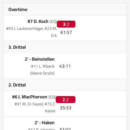
Overtime
#7 D. Koch
(EQ)
3
:2
#93 J. Lautenschlager, #23 M.
61:57
Erk
3. Drittel
2' -
Beinstellen
43:11
#11 L. Ribarik
(Kleine Strafe)
2. Drittel
#6 J. MacPherson
(EQ)
2
:2
#91 M. El-Sayed, #73 Z.
35:53
Kaiser
2' -
Haken
32:02
#17 R. Jakovlev