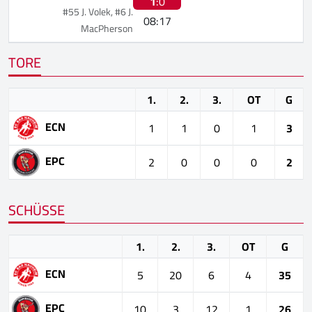
1
:0
#55 J. Volek, #6 J.
08:17
MacPherson
TORE
1.
2.
3.
OT
G
ECN
1
1
0
1
3
EPC
2
0
0
0
2
SCHÜSSE
1.
2.
3.
OT
G
ECN
5
20
6
4
35
EPC
10
3
12
1
26