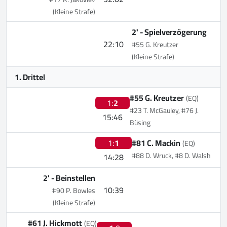
(Kleine Strafe)
2' -
Spielverzögerung
22:10
#55 G. Kreutzer
(Kleine Strafe)
1. Drittel
#55 G. Kreutzer
(EQ)
1:
2
#23 T. McGauley, #76 J.
15:46
Büsing
1:
1
#81 C. Mackin
(EQ)
#88 D. Wruck, #8 D. Walsh
14:28
2' -
Beinstellen
10:39
#90 P. Bowles
(Kleine Strafe)
#61 J. Hickmott
(EQ)