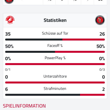
Statistiken
35
26
Schüsse auf Tor
50%
50%
Faceoff %
0%
0%
PowerPlay %
0/1
0/3
0
0
Unterzahltore
6
2
Strafminuten
SPIELINFORMATION