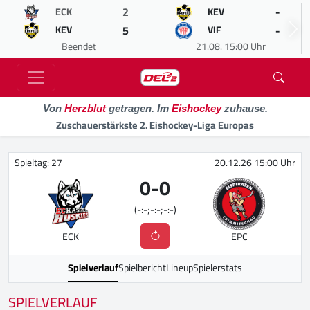
2
-
ECK
KEV
5
-
KEV
VIF
Beendet
21.08. 15:00 Uhr
Von
Herzblut
getragen. Im
Eishockey
zuhause.
Zuschauerstärkste 2. Eishockey-Liga Europas
Spieltag: 27
20.12.26 15:00 Uhr
0
-
0
(-:-;-:-;-:-)
ECK
EPC
Spielverlauf
Spielbericht
Lineup
Spielerstats
SPIELVERLAUF