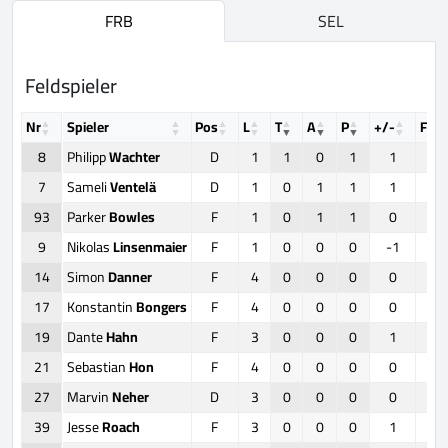
FRB
SEL
Feldspieler
Nr
Spieler
Pos
L
T
A
P
+/-
FO
8
Philipp
Wachter
D
1
1
0
1
1
0
7
Sameli
Ventelä
D
1
0
1
1
1
0
93
Parker
Bowles
F
1
0
1
1
0
0
9
Nikolas
Linsenmaier
F
1
0
0
0
-1
1
14
Simon
Danner
F
4
0
0
0
0
1
17
Konstantin
Bongers
F
4
0
0
0
0
0
19
Dante
Hahn
F
3
0
0
0
1
0
21
Sebastian
Hon
F
4
0
0
0
0
1
27
Marvin
Neher
D
3
0
0
0
0
0
39
Jesse
Roach
F
3
0
0
0
1
0