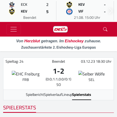
2
-
ECK
KEV
5
-
KEV
VIF
Beendet
21.08. 15:00 Uhr
Von
Herzblut
getragen. Im
Eishockey
zuhause.
Zuschauerstärkste 2. Eishockey-Liga Europas
Spieltag: 24
Beendet
03.12.23 18:30 Uhr
1
-
2
(0:0;1:1;0:0/0:1)
FRB
SEL
SO
Spielbericht
Spielverlauf
Lineup
Spielerstats
SPIELERSTATS