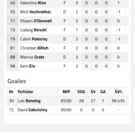
40
Valentino
Klos
F
3
0
0
0
1
6
55
Mick
Hochreither
D
2
0
0
0
-1
0
71
Shawn
O'Donnell
F
2
0
0
0
0
5
73
Ludwig
Nirschl
F
1
0
0
0
-1
0
79
Calvin
Pokorny
D
2
0
0
0
-1
0
81
Christian
Billich
F
2
0
0
0
0
0
88
Marcus
Gretz
D
3
0
0
0
0
0
98
Eero
Elo
F
2
0
0
0
0
0
Goalies
Nr
Torhüter
MIP
SOG
SV
GA
SV%
30
Luis
Benzing
65:00
28
27
1
96.43%
72
David
Zabolotny
00:00
0
0
0
-