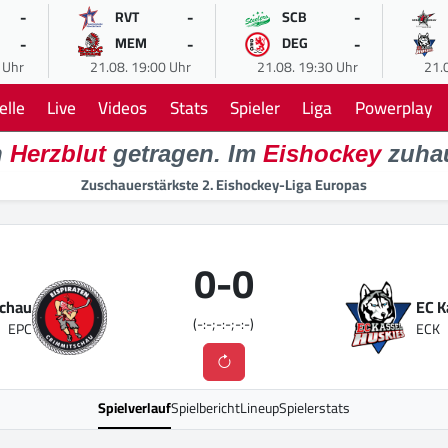
-
-
-
RVT
SCB
-
-
-
MEM
DEG
 Uhr
21.08. 19:00 Uhr
21.08. 19:30 Uhr
21.
elle
Live
Videos
Stats
Spieler
Liga
Powerplay
n
Herzblut
getragen. Im
Eishockey
zuha
Zuschauerstärkste 2. Eishockey-Liga Europas
0
-
0
schau
EC K
(-:-;-:-;-:-)
EPC
ECK
Spielverlauf
Spielbericht
Lineup
Spielerstats