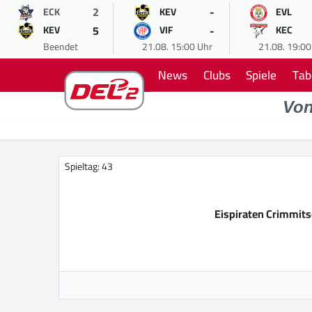
2
-
ECK
KEV
EVL
5
-
KEV
VIF
KEC
Beendet
21.08. 15:00 Uhr
21.08. 19:00
News
Clubs
Spiele
Tab
Vo
Spieltag: 43
Eispiraten Crimmit