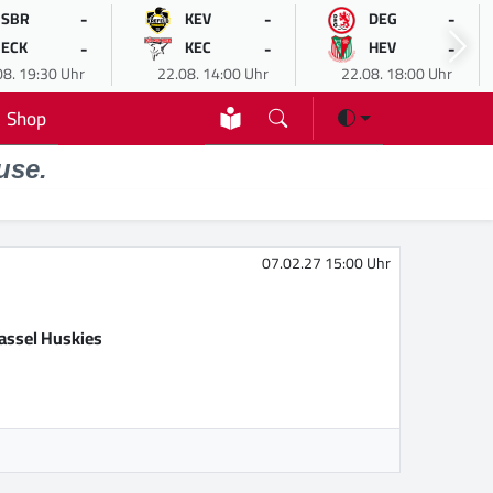
-
-
-
SBR
KEV
DEG
-
-
-
ECK
KEC
HEV
08. 19:30 Uhr
22.08. 14:00 Uhr
22.08. 18:00 Uhr
Shop
use.
07.02.27 15:00 Uhr
assel Huskies