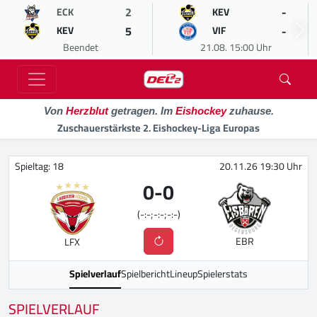
2
-
ECK
KEV
5
-
KEV
VIF
Beendet
21.08. 15:00 Uhr
Von
Herzblut
getragen. Im
Eishockey
zuhause.
Zuschauerstärkste 2. Eishockey-Liga Europas
Spieltag: 18
20.11.26 19:30 Uhr
0
-
0
(-:-;-:-;-:-)
EBR
LFX
Spielverlauf
Spielbericht
Lineup
Spielerstats
SPIELVERLAUF