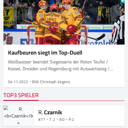
Kaufbeuren siegt im Top-Duell
Weißwasser beendet Siegesserie der Roten Teufel /
Kassel, Dresden und Regensburg mit Auswärtssieg /
Ravensburg mit Heimerfolg / Selb siegt nach
Penaltyschießen
04.11.2022
Bild: Christoph Jürgens
TOP3 SPIELER
R.
Czarnik
#77
T: 2
A:0
P:2