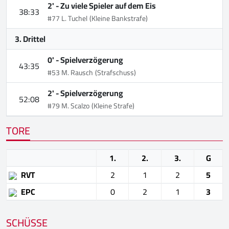
2' -
Zu viele Spieler auf dem Eis
38:33
#77 L. Tuchel
(Kleine Bankstrafe)
3. Drittel
0' -
Spielverzögerung
43:35
#53 M. Rausch
(Strafschuss)
2' -
Spielverzögerung
52:08
#79 M. Scalzo
(Kleine Strafe)
TORE
1.
2.
3.
G
RVT
2
1
2
5
EPC
0
2
1
3
SCHÜSSE