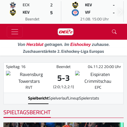
2
-
ECK
KEV
5
-
KEV
VIF
Beendet
21.08. 15:00 Uhr
Von
Herzblut
getragen. Im
Eishockey
zuhause.
Zuschauerstärkste 2. Eishockey-Liga Europas
Spieltag: 16
Beendet
04.11.22 20:00 Uhr
5
-
3
(2:0;1:2;2:1)
RVT
EPC
Spielbericht
Spielverlauf
Lineup
Spielerstats
SPIELTAGSBERICHT