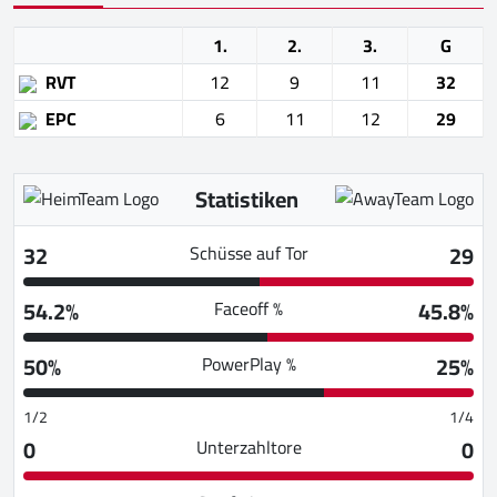
1.
2.
3.
G
RVT
12
9
11
32
EPC
6
11
12
29
Statistiken
32
29
Schüsse auf Tor
54.2%
45.8%
Faceoff %
50%
25%
PowerPlay %
1/2
1/4
0
0
Unterzahltore