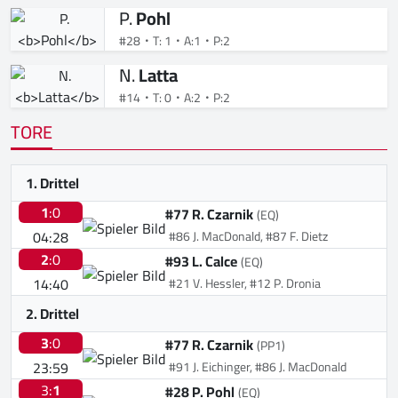
P.
Pohl
#28
T: 1
A:1
P:2
N.
Latta
#14
T: 0
A:2
P:2
TORE
1. Drittel
1
:0
#77 R. Czarnik
(EQ)
04:28
#86 J. MacDonald, #87 F. Dietz
2
:0
#93 L. Calce
(EQ)
14:40
#21 V. Hessler, #12 P. Dronia
2. Drittel
3
:0
#77 R. Czarnik
(PP1)
23:59
#91 J. Eichinger, #86 J. MacDonald
3:
1
#28 P. Pohl
(EQ)