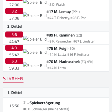
27:00
#8 D. Walsh
3:
2
#17 M. Lemay
(PP1)
37:08
#44 T. Doherty, #28 P. Pohl
3. Drittel
3:
3
#89 H. Kanninen
(EQ)
44:47
#9 F. Reisnecker, #67 J. Lindsten
4
:3
#75 M. Feigl
(EQ)
55:42
#14 N. Latta, #16 F. Ketterer
5
:3
#70 M. Hadraschek
(EQ /EN)
59:33
#14 N. Latta
STRAFEN
1. Drittel
2' -
Spielverzögerung
15:50
#8 D. Schwaiger
(Kleine Strafe)