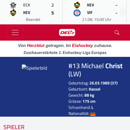
2
-
ECK
KEV
5
-
KEV
VIF
Beendet
21.08. 15:00 Uhr
Von
Herzblut
getragen. Im
Eishockey
zuhause.
Zuschauerstärkste 2. Eishockey-Liga Europas
#13 Michael
Christ
(LW)
Geburtstag:
26.03.1989 (37)
Geburtsort:
Kassel
Gewicht:
88 kg
Grösse:
175 cm
Schusshand:
L
Nationalität:
SPIELER