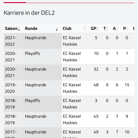
Karriere in der DEL2
Saison
Runde
Club
GP
T
A
P
PI
2021-
Hauptrunde
EC Kassel
5
0
0
0
2022
Huskies
2020-
Playoffs
EC Kassel
10
0
1
1
2021
Huskies
2020-
Hauptrunde
EC Kassel
32
0
2
2
2021
Huskies
2019-
Hauptrunde
EC Kassel
48
9
6
15
2020
Huskies
2018-
Playoffs
EC Kassel
3
0
0
0
2019
Huskies
2018-
Hauptrunde
EC Kassel
45
2
7
9
2019
Huskies
2017-
Hauptrunde
EC Kassel
49
3
7
10