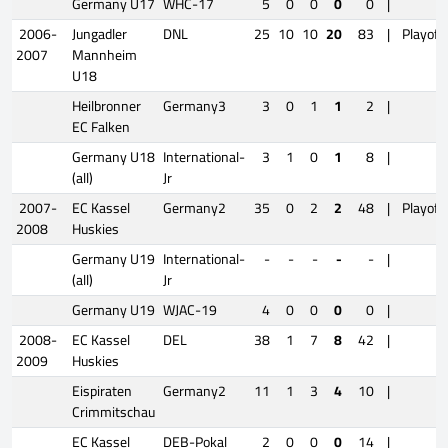
Germany U17
WHC-17
5
0
0
0
0
|
2006-
Jungadler
DNL
25
10
10
20
83
|
Playoff
2007
Mannheim
U18
Heilbronner
Germany3
3
0
1
1
2
|
EC Falken
Germany U18
International-
3
1
0
1
8
|
(all)
Jr
2007-
EC Kassel
Germany2
35
0
2
2
48
|
Playoff
2008
Huskies
Germany U19
International-
-
-
-
-
-
|
(all)
Jr
Germany U19
WJAC-19
4
0
0
0
0
|
2008-
EC Kassel
DEL
38
1
7
8
42
|
2009
Huskies
Eispiraten
Germany2
11
1
3
4
10
|
Crimmitschau
EC Kassel
DEB-Pokal
2
0
0
0
14
|