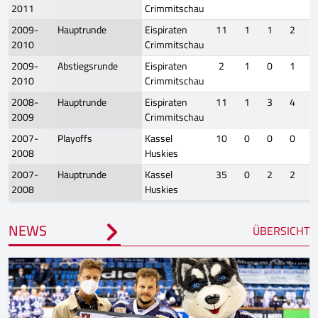
2011
Crimmitschau
2009-
Hauptrunde
Eispiraten
11
1
1
2
2010
Crimmitschau
2009-
Abstiegsrunde
Eispiraten
2
1
0
1
2010
Crimmitschau
2008-
Hauptrunde
Eispiraten
11
1
3
4
2009
Crimmitschau
2007-
Playoffs
Kassel
10
0
0
0
2008
Huskies
2007-
Hauptrunde
Kassel
35
0
2
2
2008
Huskies
NEWS
ÜBERSICHT