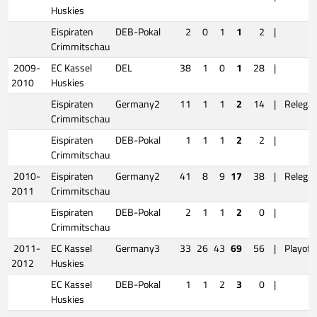
Huskies
Eispiraten
DEB-Pokal
2
0
1
1
2
|
Crimmitschau
2009-
EC Kassel
DEL
38
1
0
1
28
|
2010
Huskies
Eispiraten
Germany2
11
1
1
2
14
|
Relegat
Crimmitschau
Eispiraten
DEB-Pokal
1
1
1
2
2
|
Crimmitschau
2010-
Eispiraten
Germany2
41
8
9
17
38
|
Relegat
2011
Crimmitschau
Eispiraten
DEB-Pokal
2
1
1
2
0
|
Crimmitschau
2011-
EC Kassel
Germany3
33
26
43
69
56
|
Playoff
2012
Huskies
EC Kassel
DEB-Pokal
1
1
2
3
0
|
Huskies