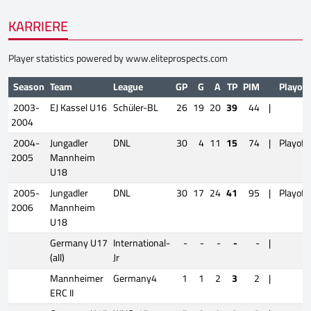
KARRIERE
Player statistics powered by
www.eliteprospects.com
Season
Team
League
GP
G
A
TP
PIM
Playoff
2003-
EJ Kassel U16
Schüler-BL
26
19
20
39
44
|
2004
2004-
Jungadler
DNL
30
4
11
15
74
|
Playoff
2005
Mannheim
U18
2005-
Jungadler
DNL
30
17
24
41
95
|
Playoff
2006
Mannheim
U18
Germany U17
International-
-
-
-
-
-
|
(all)
Jr
Mannheimer
Germany4
1
1
2
3
2
|
ERC II