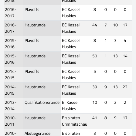
2018
Huskies
2016-
Playoffs
EC Kassel
8
0
0
0
2017
Huskies
2016-
Hauptrunde
EC Kassel
44
7
10
17
2017
Huskies
2015-
Playoffs
EC Kassel
8
1
3
4
2016
Huskies
2015-
Hauptrunde
EC Kassel
50
1
13
14
2016
Huskies
2014-
Playoffs
EC Kassel
5
0
0
0
2015
Huskies
2014-
Hauptrunde
EC Kassel
39
9
13
22
2015
Huskies
2013-
Qualifikationsrunde
EJ Kassel
10
0
2
2
2014
Huskies
2010-
Hauptrunde
Eispiraten
41
8
9
17
2011
Crimmitschau
2010-
Abstiegsrunde
Eispiraten
3
0
0
0