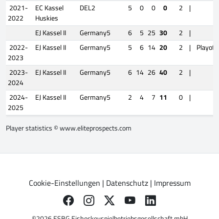
2021-
EC Kassel
DEL2
5
0
0
0
2
|
2022
Huskies
EJ Kassel II
Germany5
6
5
25
30
2
|
2022-
EJ Kassel II
Germany5
5
6
14
20
2
|
Playoff
2023
2023-
EJ Kassel II
Germany5
6
14
26
40
2
|
2024
2024-
EJ Kassel II
Germany5
2
4
7
11
0
|
2025
Player statistics ©
www.eliteprospects.com
Cookie-Einstellungen
|
Datenschutz
|
Impressum
©2026 ESBG Eishockeyspielbetriebsgesellschaft mbH