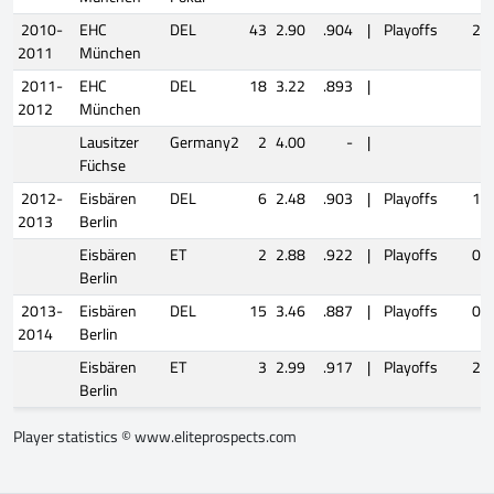
2010-
EHC
DEL
43
2.90
.904
|
Playoffs
2
2011
München
2011-
EHC
DEL
18
3.22
.893
|
2012
München
Lausitzer
Germany2
2
4.00
-
|
Füchse
2012-
Eisbären
DEL
6
2.48
.903
|
Playoffs
1
2013
Berlin
Eisbären
ET
2
2.88
.922
|
Playoffs
0
Berlin
2013-
Eisbären
DEL
15
3.46
.887
|
Playoffs
0
2014
Berlin
Eisbären
ET
3
2.99
.917
|
Playoffs
2
Berlin
Player statistics ©
www.eliteprospects.com