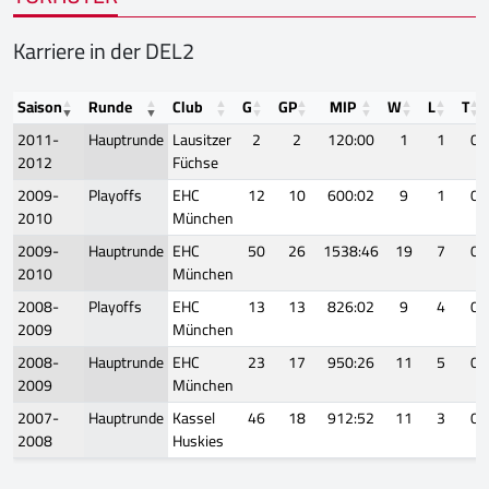
Karriere in der DEL2
Saison
Runde
Club
G
GP
MIP
W
L
T
2011-
Hauptrunde
Lausitzer
2
2
120:00
1
1
0
2012
Füchse
2009-
Playoffs
EHC
12
10
600:02
9
1
0
2010
München
2009-
Hauptrunde
EHC
50
26
1538:46
19
7
0
2010
München
2008-
Playoffs
EHC
13
13
826:02
9
4
0
2009
München
2008-
Hauptrunde
EHC
23
17
950:26
11
5
0
2009
München
2007-
Hauptrunde
Kassel
46
18
912:52
11
3
0
2008
Huskies