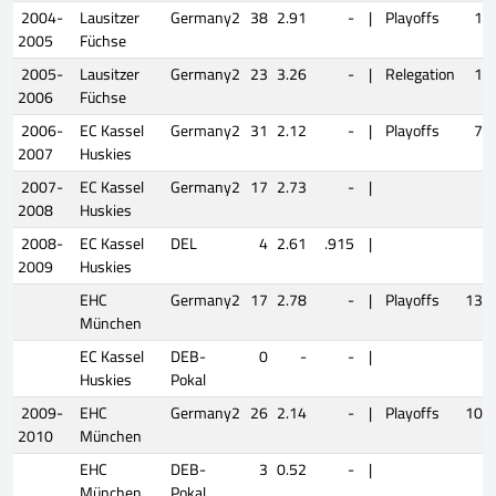
2004-
Lausitzer
Germany2
38
2.91
-
|
Playoffs
1
2005
Füchse
2005-
Lausitzer
Germany2
23
3.26
-
|
Relegation
1
2006
Füchse
2006-
EC Kassel
Germany2
31
2.12
-
|
Playoffs
7
2007
Huskies
2007-
EC Kassel
Germany2
17
2.73
-
|
2008
Huskies
2008-
EC Kassel
DEL
4
2.61
.915
|
2009
Huskies
EHC
Germany2
17
2.78
-
|
Playoffs
13
München
EC Kassel
DEB-
0
-
-
|
Huskies
Pokal
2009-
EHC
Germany2
26
2.14
-
|
Playoffs
10
2010
München
EHC
DEB-
3
0.52
-
|
München
Pokal