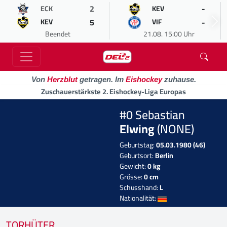
2
-
ECK
KEV
5
-
KEV
VIF
Beendet
21.08. 15:00 Uhr
Von
Herzblut
getragen. Im
Eishockey
zuhause.
Zuschauerstärkste 2. Eishockey-Liga Europas
#0 Sebastian
Elwing
(NONE)
Geburtstag:
05.03.1980 (46)
Geburtsort:
Berlin
Gewicht:
0 kg
Grösse:
0 cm
Schusshand:
L
Nationalität:
TORHÜTER