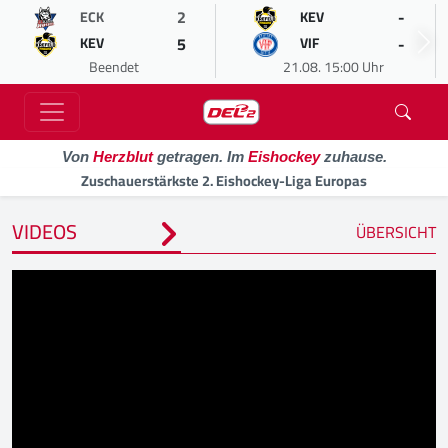
2
-
ECK
KEV
5
-
KEV
VIF
Beendet
21.08. 15:00 Uhr
Von
Herzblut
getragen. Im
Eishockey
zuhause.
Zuschauerstärkste 2. Eishockey-Liga Europas
VIDEOS
ÜBERSICHT