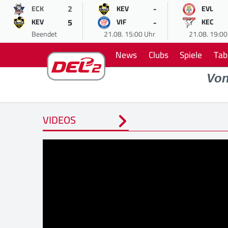
2
-
ECK
KEV
EVL
5
-
KEV
VIF
KEC
Beendet
21.08. 15:00 Uhr
21.08. 19:00
News
Clubs
Spiele
Tab
Vo
VIDEOS