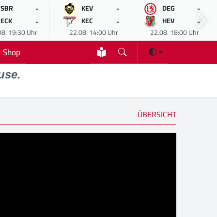
-
-
-
SBR
KEV
DEG
-
-
-
ECK
KEC
HEV
08. 19:30 Uhr
22.08. 14:00 Uhr
22.08. 18:00 Uhr
Shop
use.
ÜBERSICHT