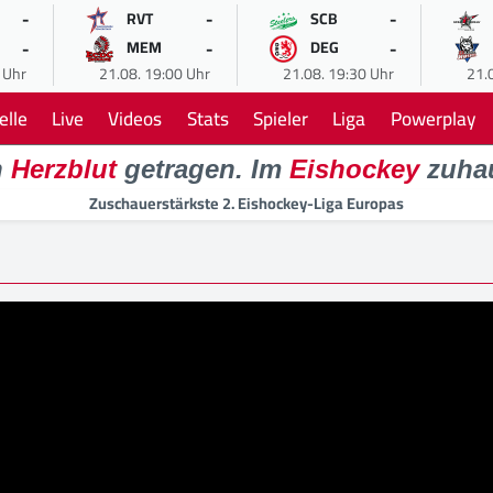
-
-
-
RVT
SCB
-
-
-
MEM
DEG
 Uhr
21.08. 19:00 Uhr
21.08. 19:30 Uhr
21.
elle
Live
Videos
Stats
Spieler
Liga
Powerplay
n
Herzblut
getragen. Im
Eishockey
zuha
Zuschauerstärkste 2. Eishockey-Liga Europas