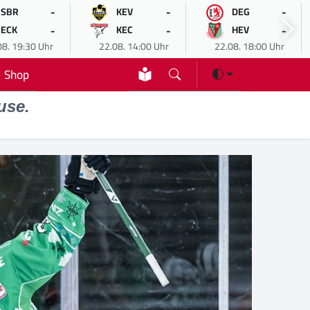
-
-
-
SBR
KEV
DEG
-
-
-
ECK
KEC
HEV
08. 19:30 Uhr
22.08. 14:00 Uhr
22.08. 18:00 Uhr
Shop
use.