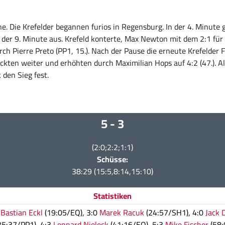
ne. Die Krefelder begannen furios in Regensburg. In der 4. Minute 
 der 9. Minute aus. Krefeld konterte, Max Newton mit dem 2:1 für
urch Pierre Preto (PP1, 15.). Nach der Pause die erneute Krefelde
ckten weiter und erhöhten durch Maximilian Hops auf 4:2 (47.). A
 den Sieg fest.
5 - 3
(2:0;2:2;1:1)
Schüsse:
38:29 (15:5,8:14,15:10)
Statistiken
0
Bastian Eckl
(19:05/EQ), 3:0
Marek Racuk
(24:57/SH1), 4:0
Jack 
35:37/PP1), 4:3
Lennard Nieleck
(41:16/EQ), 5:3
Mike Fischer
(58: