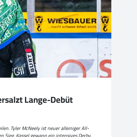
versalzt Lange-Debüt
n. Tyler McNeely ist neuer alleiniger All-
n Sieg. Kassel gewann ein intensives Derby.