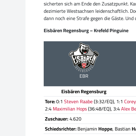
sicherten sich am Ende den Zusatzpunkt. Kauf
dezimierte Westsachsen leidenschaftlich. D
dann noch eine Strafe gegen die Gäste. Und 
Eisbären Regensburg – Krefeld Pinguine
EBR
Eisbären Regensburg
Tore:
0:1
Steven Raabe
(3:32/EQ), 1:1
Corey
2:4
Maximilian Hops
(36:48/EQ), 3:4
Alex Be
Zuschauer:
4.620
Schiedsrichter:
Benjamin
Hoppe
, Bastian
H