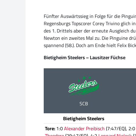
Fünfter Auswärtssieg in Folge für die Pingui
Regensburgs Topscorer Corey Trivino glich in
des 1. Drittels aber der erneute Ausgleich d
Newton ein zweites Mal zu. Die Pinguine drü
spannend (58.). Doch am Ende hielt Felix Bick
Bietigheim Steelers – Lausitzer Füchse
SCB
Bietigheim Steelers
Tore:
1:0
Alexander Preibisch
(7:47/EQ), 2:
Theodore
(29:47/EQ), 4:2
Lennard Nieleck
(