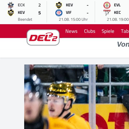
2
-
ECK
KEV
EVL
5
-
KEV
VIF
KEC
Beendet
21.08. 15:00 Uhr
21.08. 19:00
News
Clubs
Spiele
Tab
Vo