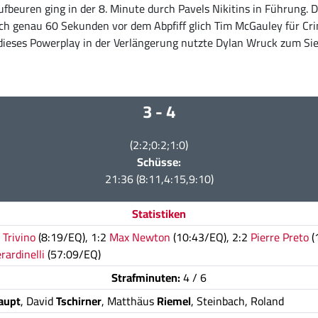
beuren ging in der 8. Minute durch Pavels Nikitins in Führung. D
och genau 60 Sekunden vor dem Abpfiff glich Tim McGauley für Cri
dieses Powerplay in der Verlängerung nutzte Dylan Wruck zum Sieg
3 - 4
(2:2;0:2;1:0)
Schüsse:
21:36 (8:11,4:15,9:10)
Statistiken
 Trivino
(8:19/EQ), 1:2
Max Newton
(10:43/EQ), 2:2
Pierre Preto
(
rardinelli
(57:09/EQ)
Strafminuten:
4 / 6
aupt
, David
Tschirner
, Matthäus
Riemel
, Steinbach, Roland