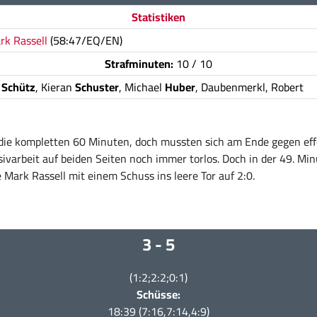
Statistiken
rk Rassell
(58:47/EQ/EN)
Strafminuten:
10 / 10
s
Schütz
, Kieran
Schuster
, Michael
Huber
, Daubenmerkl, Robert
 die kompletten 60 Minuten, doch mussten sich am Ende gegen ef
ivarbeit auf beiden Seiten noch immer torlos. Doch in der 49. Min
 Mark Rassell mit einem Schuss ins leere Tor auf 2:0.
3 - 5
(1:2;2:2;0:1)
Schüsse:
18:39 (7:16,7:14,4:9)