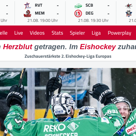
-
-
-
RVT
SCB
-
-
-
MEM
DEG
 Uhr
21.08. 19:00 Uhr
21.08. 19:30 Uhr
21.
elle
Live
Videos
Stats
Spieler
Liga
Powerplay
n
Herzblut
getragen. Im
Eishockey
zuha
Zuschauerstärkste 2. Eishockey-Liga Europas