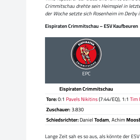
Crimmitschau drehte sein Heimspiel in letzt
der Woche setzte sich Rosenheim im Derby in
Eispiraten Crimmitschau – ESV Kaufbeuren
EPC
Eispiraten Crimmitschau
Tore:
0:1
Pavels Nikitins
(7:44/EQ), 1:1
Tim 
Zuschauer:
3.830
Schiedsrichter:
Daniel
Todam
, Achim
Moosb
Lange Zeit sah es so aus, als könnte der ES