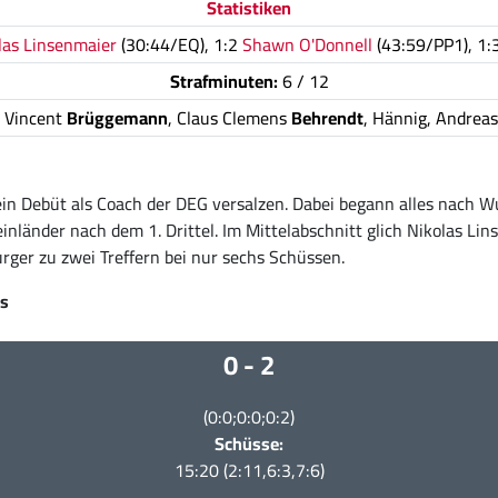
Statistiken
las Linsenmaier
(30:44/EQ), 1:2
Shawn O'Donnell
(43:59/PP1), 1:
Strafminuten:
6 / 12
, Vincent
Brüggemann
, Claus Clemens
Behrendt
, Hännig, Andreas
in Debüt als Coach der DEG versalzen. Dabei begann alles nach Wu
inländer nach dem 1. Drittel. Im Mittelabschnitt glich Nikolas Lins
rger zu zwei Treffern bei nur sechs Schüssen.
rs
0 - 2
(0:0;0:0;0:2)
Schüsse:
15:20 (2:11,6:3,7:6)