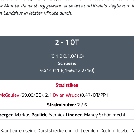
er Minute. Ravensburg gewann auswärts und Krefeld siegte zum fü
 Landshut in letzter Minute durch.
2 - 1 OT
(0:1;0:0;1:0/1:0)
Schüsse:
40:14 (11:6,16:6,12:2/1:0)
Statistiken
McGauley
(59:00/EQ), 2:1
Dylan Wruck
(0:47/OT/PP1)
Strafminuten:
2 / 6
erger
, Markus
Paulick
, Yannick
Lindner
, Mandy Schönknecht
V Kaufbeuren seine Durststrecke endlich beenden. Doch in letzter