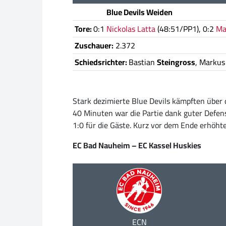
Blue Devils Weiden
Tore:
0:1
Nickolas Latta
(48:51/PP1), 0:2
Ma
Zuschauer:
2.372
Schiedsrichter:
Bastian
Steingross
, Marku
Stark dezimierte Blue Devils kämpften über
40 Minuten war die Partie dank guter Defens
1:0 für die Gäste. Kurz vor dem Ende erhöhte
EC Bad Nauheim – EC Kassel Huskies
ECN