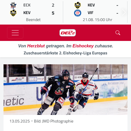
2
-
ECK
KEV
5
-
KEV
VIF
Beendet
21.08. 15:00 Uhr
Von
Herzblut
getragen. Im
Eishockey
zuhause.
Zuschauerstärkste 2. Eishockey-Liga Europas
13.05.2025
Bild: JMD Photographie