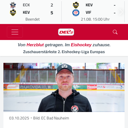
2
-
ECK
KEV
5
-
KEV
VIF
Beendet
21.08. 15:00 Uhr
Von
Herzblut
getragen. Im
Eishockey
zuhause.
Zuschauerstärkste 2. Eishockey-Liga Europas
03.10.2025
Bild: EC Bad Nauheim