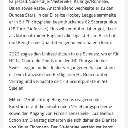
Färjestad, Södertälje, Västerviks, Kallinge/Ronneby,
Dalen sowie Väsby. Anschließend wechselte er zu den
Dundee Stars. In der Elite Ice Hockey League sammelte
er in 51 Pflichtspielen beeindruckende 62 Scorerpunkte
(28 Tore, 34 Assists). Russell kennt ihn daher gut, da er
als Nationaltrainer Englands die Liga stets im Blick hat
und Bengtssons Qualitäten genau einschätzen kann.
2022 zog es den Linksschützen in die Schweiz, wo er für
HC La Chaux-de-Fonds und den HC Thurgau in der
Swiss League auflief. In der vergangenen Saison stand
er beim französischen Erstligisten HC Rouen unter
Vertrag und verbuchte dort 43 Scorerpunkte in 40
Spielen.
Mit der Verpflichtung Bengtssons reagieren die
Kurstädter auf die anhaltenden Verletzungsprobleme
sowie den Abgang von Förderlizenzspieler Lua Niehus.
Schon am Dienstag sicherten sie sich daher die Dienste
von Xaver Tippmann. Der 28-jährige Verteidiger kamt