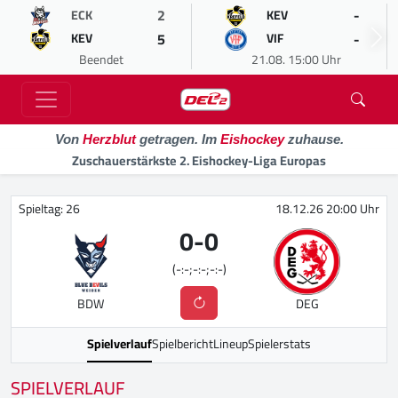
2
-
ECK
KEV
5
-
KEV
VIF
Beendet
21.08. 15:00 Uhr
Von
Herzblut
getragen. Im
Eishockey
zuhause.
Zuschauerstärkste 2. Eishockey-Liga Europas
Spieltag: 26
18.12.26 20:00 Uhr
0
-
0
(-:-;-:-;-:-)
BDW
DEG
Spielverlauf
Spielbericht
Lineup
Spielerstats
SPIELVERLAUF