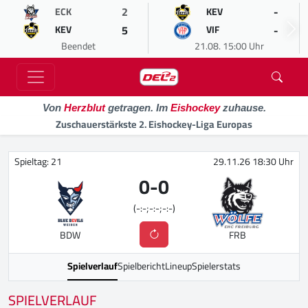
2
-
ECK
KEV
5
-
KEV
VIF
Beendet
21.08. 15:00 Uhr
Von
Herzblut
getragen. Im
Eishockey
zuhause.
Zuschauerstärkste 2. Eishockey-Liga Europas
Spieltag: 21
29.11.26 18:30 Uhr
0
-
0
(-:-;-:-;-:-)
BDW
FRB
Spielverlauf
Spielbericht
Lineup
Spielerstats
SPIELVERLAUF