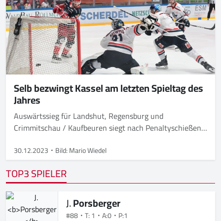
Selb bezwingt Kassel am letzten Spieltag des
Jahres
Auswärtssieg für Landshut, Regensburg und
Crimmitschau / Kaufbeuren siegt nach Penaltyschießen /
Rosenheim mit Overtime-Sieg / Heimsieg für Freiburg
30.12.2023
Bild: Mario Wiedel
TOP3 SPIELER
J.
Porsberger
#88
T: 1
A:0
P:1