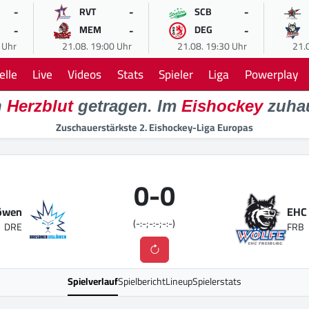
-
-
-
RVT
SCB
-
-
-
MEM
DEG
 Uhr
21.08. 19:00 Uhr
21.08. 19:30 Uhr
21.
elle
Live
Videos
Stats
Spieler
Liga
Powerplay
n
Herzblut
getragen. Im
Eishockey
zuha
Zuschauerstärkste 2. Eishockey-Liga Europas
0
-
0
löwen
EHC 
(-:-;-:-;-:-)
DRE
FRB
Spielverlauf
Spielbericht
Lineup
Spielerstats