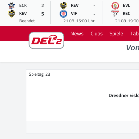
2
-
ECK
KEV
EVL
5
-
KEV
VIF
KEC
Beendet
21.08. 15:00 Uhr
21.08. 19:00
News
Clubs
Spiele
Tab
Vo
Spieltag: 23
Dresdner Eis