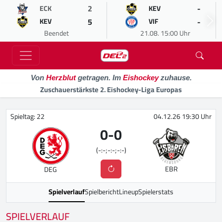
2
-
ECK
KEV
5
-
KEV
VIF
Beendet
21.08. 15:00 Uhr
Von
Herzblut
getragen. Im
Eishockey
zuhause.
Zuschauerstärkste 2. Eishockey-Liga Europas
Spieltag: 22
04.12.26 19:30 Uhr
0
-
0
(-:-;-:-;-:-)
EBR
DEG
Spielverlauf
Spielbericht
Lineup
Spielerstats
SPIELVERLAUF