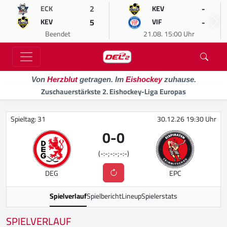
2
-
ECK
KEV
5
-
KEV
VIF
Beendet
21.08. 15:00 Uhr
Von
Herzblut
getragen. Im
Eishockey
zuhause.
Zuschauerstärkste 2. Eishockey-Liga Europas
Spieltag: 31
30.12.26 19:30 Uhr
0
-
0
(-:-;-:-;-:-)
DEG
EPC
Spielverlauf
Spielbericht
Lineup
Spielerstats
SPIELVERLAUF