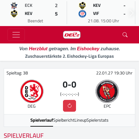
2
-
ECK
KEV
5
-
KEV
VIF
Beendet
21.08. 15:00 Uhr
Von
Herzblut
getragen. Im
Eishockey
zuhause.
Zuschauerstärkste 2. Eishockey-Liga Europas
Spieltag: 38
22.01.27 19:30 Uhr
0
-
0
(-:-;-:-;-:-)
DEG
EPC
Spielverlauf
Spielbericht
Lineup
Spielerstats
SPIELVERLAUF