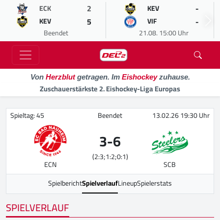
2
-
ECK
KEV
5
-
KEV
VIF
Beendet
21.08. 15:00 Uhr
Von
Herzblut
getragen. Im
Eishockey
zuhause.
Zuschauerstärkste 2. Eishockey-Liga Europas
Spieltag: 45
Beendet
13.02.26 19:30 Uhr
3
-
6
(2:3;1:2;0:1)
ECN
SCB
Spielbericht
Spielverlauf
Lineup
Spielerstats
SPIELVERLAUF