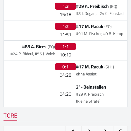
1:
3
#29 A. Preibisch
(EQ)
#8 J. Dugan, #24 C. Fonstad
15:18
1:
2
#17 M. Racuk
(EQ)
#91 M. Fischer, #9 B. Kemp
11:51
#88 A. Bires
1
:1
(EQ)
#24 P. Bidoul, #55 J. Volek
10:19
0:
1
#17 M. Racuk
(SH1)
ohne Assist
04:28
2' -
Beinstellen
04:20
#29 A. Preibisch
(Kleine Strafe)
TORE
1.
2.
3.
G