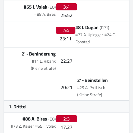
#55 J. Volek
3
:4
(EQ)
#88 A. Bires
25:52
#8 J. Dugan
(PP1)
2:
4
#77 A. Uplegger, #24 C.
23:11
Fonstad
2' -
Behinderung
22:27
#11 L. Ribarik
(Kleine Strafe)
2' -
Beinstellen
20:21
#29 A. Preibisch
(Kleine Strafe)
1. Drittel
#88 A. Bires
2
:3
(EQ)
#73 Z. Kaiser, #55 J. Volek
17:27