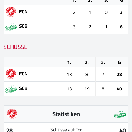
ECN
2
1
0
3
SCB
3
2
1
6
SCHÜSSE
1.
2.
3.
G
ECN
13
8
7
28
SCB
13
19
8
40
Statistiken
28
40
Schüsse auf Tor