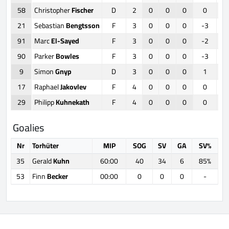
58
Christopher
Fischer
D
2
0
0
0
0
21
Sebastian
Bengtsson
F
3
0
0
0
-3
91
Marc
El-Sayed
F
3
0
0
0
-2
90
Parker
Bowles
F
3
0
0
0
-3
9
Simon
Gnyp
D
3
0
0
0
1
17
Raphael
Jakovlev
F
4
0
0
0
0
29
Philipp
Kuhnekath
F
4
0
0
0
0
Goalies
Nr
Torhüter
MIP
SOG
SV
GA
SV%
35
Gerald
Kuhn
60:00
40
34
6
85%
53
Finn
Becker
00:00
0
0
0
-