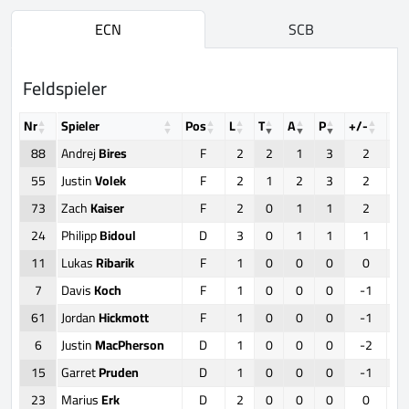
ECN
SCB
Feldspieler
Nr
Spieler
Pos
L
T
A
P
+/-
FO
88
Andrej
Bires
F
2
2
1
3
2
55
Justin
Volek
F
2
1
2
3
2
73
Zach
Kaiser
F
2
0
1
1
2
24
Philipp
Bidoul
D
3
0
1
1
1
11
Lukas
Ribarik
F
1
0
0
0
0
7
Davis
Koch
F
1
0
0
0
-1
61
Jordan
Hickmott
F
1
0
0
0
-1
6
Justin
MacPherson
D
1
0
0
0
-2
15
Garret
Pruden
D
1
0
0
0
-1
23
Marius
Erk
D
2
0
0
0
0