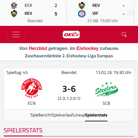
2
-
ECK
KEV
5
-
KEV
VIF
Beendet
21.08. 15:00 Uhr
Von
Herzblut
getragen. Im
Eishockey
zuhause.
Zuschauerstärkste 2. Eishockey-Liga Europas
Spieltag: 45
Beendet
13.02.26 19:30 Uhr
3
-
6
(2:3;1:2;0:1)
ECN
SCB
Spielbericht
Spielverlauf
Lineup
Spielerstats
SPIELERSTATS