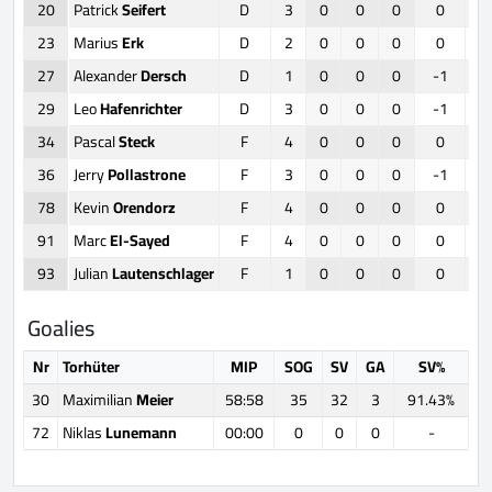
20
Patrick
Seifert
D
3
0
0
0
0
23
Marius
Erk
D
2
0
0
0
0
27
Alexander
Dersch
D
1
0
0
0
-1
29
Leo
Hafenrichter
D
3
0
0
0
-1
34
Pascal
Steck
F
4
0
0
0
0
36
Jerry
Pollastrone
F
3
0
0
0
-1
78
Kevin
Orendorz
F
4
0
0
0
0
91
Marc
El-Sayed
F
4
0
0
0
0
93
Julian
Lautenschlager
F
1
0
0
0
0
Goalies
Nr
Torhüter
MIP
SOG
SV
GA
SV%
30
Maximilian
Meier
58:58
35
32
3
91.43%
72
Niklas
Lunemann
00:00
0
0
0
-