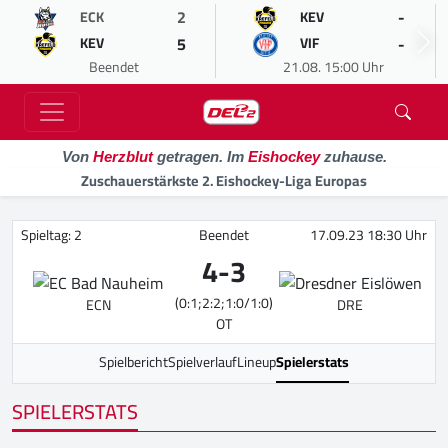
2
-
ECK
KEV
5
-
KEV
VIF
Beendet
21.08. 15:00 Uhr
Von
Herzblut
getragen. Im
Eishockey
zuhause.
Zuschauerstärkste 2. Eishockey-Liga Europas
Spieltag: 2
Beendet
17.09.23 18:30 Uhr
4
-
3
(0:1;2:2;1:0/1:0)
ECN
DRE
OT
Spielbericht
Spielverlauf
Lineup
Spielerstats
SPIELERSTATS