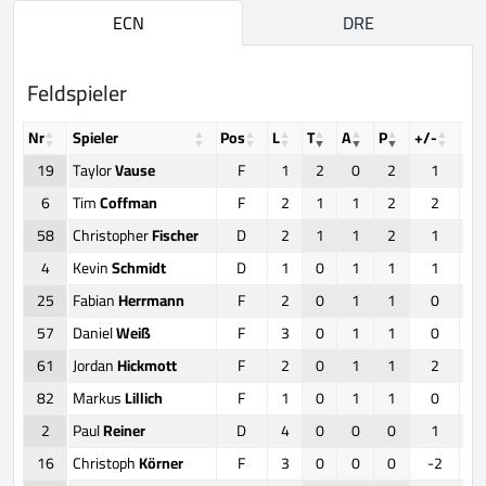
ECN
DRE
Feldspieler
Nr
Spieler
Pos
L
T
A
P
+/-
FO
19
Taylor
Vause
F
1
2
0
2
1
6
Tim
Coffman
F
2
1
1
2
2
58
Christopher
Fischer
D
2
1
1
2
1
4
Kevin
Schmidt
D
1
0
1
1
1
25
Fabian
Herrmann
F
2
0
1
1
0
57
Daniel
Weiß
F
3
0
1
1
0
61
Jordan
Hickmott
F
2
0
1
1
2
82
Markus
Lillich
F
1
0
1
1
0
2
Paul
Reiner
D
4
0
0
0
1
16
Christoph
Körner
F
3
0
0
0
-2