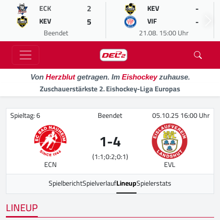
2
-
ECK
KEV
5
-
KEV
VIF
Beendet
21.08. 15:00 Uhr
Von
Herzblut
getragen. Im
Eishockey
zuhause.
Zuschauerstärkste 2. Eishockey-Liga Europas
Spieltag: 6
Beendet
05.10.25 16:00 Uhr
1
-
4
(1:1;0:2;0:1)
ECN
EVL
Spielbericht
Spielverlauf
Lineup
Spielerstats
LINEUP