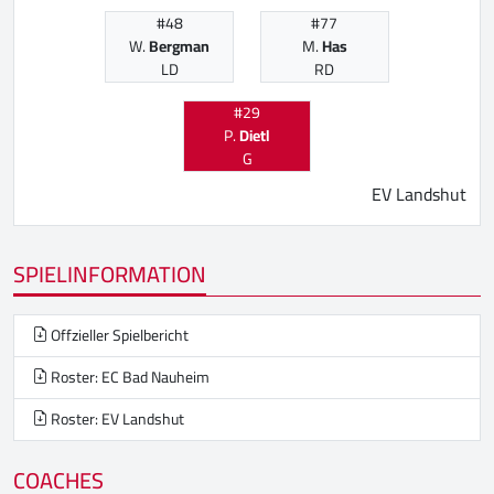
#48
#77
W.
Bergman
M.
Has
LD
RD
#29
P.
Dietl
G
EV Landshut
SPIELINFORMATION
Offzieller Spielbericht
Roster: EC Bad Nauheim
Roster: EV Landshut
COACHES