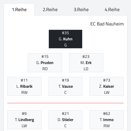
1.Reihe
2.Reihe
3.Reihe
4.Reihe
EC Bad Nauheim
#35
G.
Kuhn
G
#15
#23
G.
Pruden
M.
Erk
RD
LD
#11
#19
#73
L.
Ribarik
T.
Vause
Z.
Kaiser
RW
C
LW
#9
#21
#62
T.
Lindberg
D.
Stieler
T.
Immo
LW
C
RW