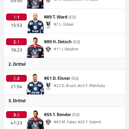
03:50
#89 T. Ward
1:
1
(EQ)
#7 L. Gläser
15:53
#89 H. Detsch
2
:1
(EQ)
#11 J. Weidner
19:23
2. Drittel
#61 D. Elsner
2:
2
(EQ)
#23 D. Bruch, #43 F. Ribnitzky
21:54
3. Drittel
#55 T. Bender
3
:2
(EQ)
#63 M. Faber, #26 Y. Valenti
41:23