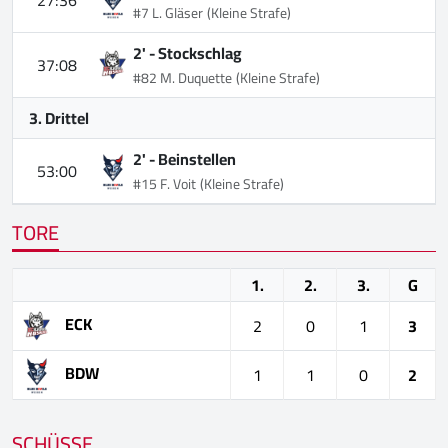
#7 L. Gläser
(Kleine Strafe)
2' -
Stockschlag
37:08
#82 M. Duquette
(Kleine Strafe)
3. Drittel
2' -
Beinstellen
53:00
#15 F. Voit
(Kleine Strafe)
TORE
1.
2.
3.
G
ECK
2
0
1
3
BDW
1
1
0
2
SCHÜSSE