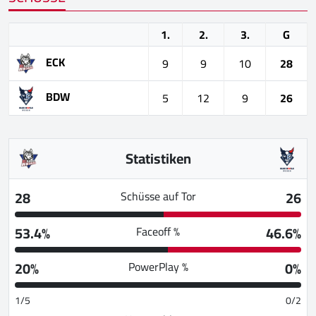
1.
2.
3.
G
ECK
9
9
10
28
BDW
5
12
9
26
Statistiken
28
26
Schüsse auf Tor
53.4%
46.6%
Faceoff %
20%
0%
PowerPlay %
1/5
0/2