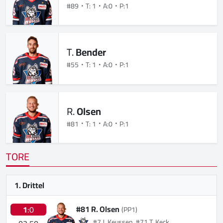
#89
T: 1
A:0
P:1
T.
Bender
#55
T: 1
A:0
P:1
R.
Olsen
#81
T: 1
A:0
P:1
TORE
1. Drittel
#81 R. Olsen
1
:0
(PP1)
#7 J. Keussen, #71 T. Keck