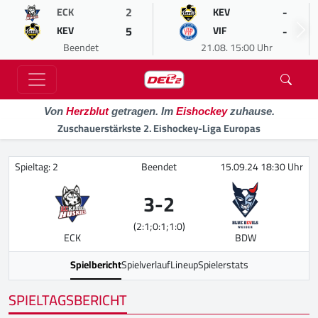
2
-
ECK
KEV
5
-
KEV
VIF
Beendet
21.08. 15:00 Uhr
Von
Herzblut
getragen. Im
Eishockey
zuhause.
Zuschauerstärkste 2. Eishockey-Liga Europas
Spieltag: 2
Beendet
15.09.24 18:30 Uhr
3
-
2
(2:1;0:1;1:0)
ECK
BDW
Spielbericht
Spielverlauf
Lineup
Spielerstats
SPIELTAGSBERICHT