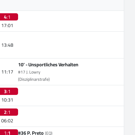
4
:1
17:01
13:48
10' -
Unsportliches Verhalten
11:17
#17 J. Lowry
(Disziplinarstrafe)
3
:1
10:31
2
:1
06:02
1:
1
#36 P. Preto
(EQ)