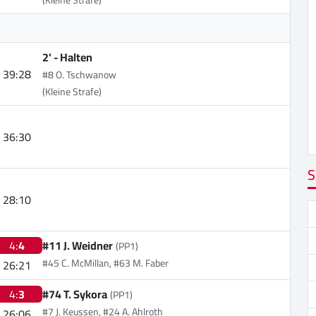
(Kleine Strafe)
2' -
Halten
39:28
#8 O. Tschwanow
(Kleine Strafe)
36:30
S
28:10
4:
4
#11 J. Weidner
(PP1)
#45 C. McMillan, #63 M. Faber
26:21
4:
3
#74 T. Sykora
(PP1)
#7 J. Keussen, #24 A. Ahlroth
26:06