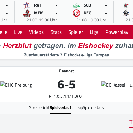
-
-
-
RVT
SCB
-
-
-
MEM
DEG
 Uhr
21.08. 19:00 Uhr
21.08. 19:30 Uhr
21.
elle
Live
Videos
Stats
Spieler
Liga
Powerplay
n
Herzblut
getragen. Im
Eishockey
zuha
Zuschauerstärkste 2. Eishockey-Liga Europas
Beendet
6
-
5
g
B
(4:1;0:3;1:1/1:0) OT
Spielbericht
Spielverlauf
Lineup
Spielerstats
T