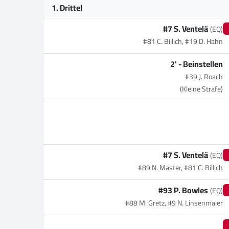
1. Drittel
#7 S. Ventelä
(EQ)
#81 C. Billich, #19 D. Hahn
2' -
Beinstellen
#39 J. Roach
(Kleine Strafe)
#7 S. Ventelä
(EQ)
#89 N. Master, #81 C. Billich
#93 P. Bowles
(EQ)
#88 M. Gretz, #9 N. Linsenmaier