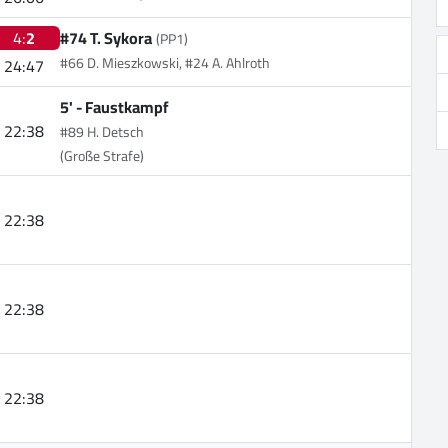
4:
2
#74 T. Sykora
(PP1)
#66 D. Mieszkowski, #24 A. Ahlroth
24:47
5' -
Faustkampf
22:38
#89 H. Detsch
(Große Strafe)
22:38
22:38
22:38