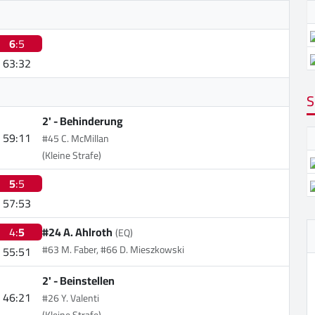
6
:5
63:32
S
2' -
Behinderung
59:11
#45 C. McMillan
(Kleine Strafe)
5
:5
57:53
4:
5
#24 A. Ahlroth
(EQ)
#63 M. Faber, #66 D. Mieszkowski
55:51
2' -
Beinstellen
46:21
#26 Y. Valenti