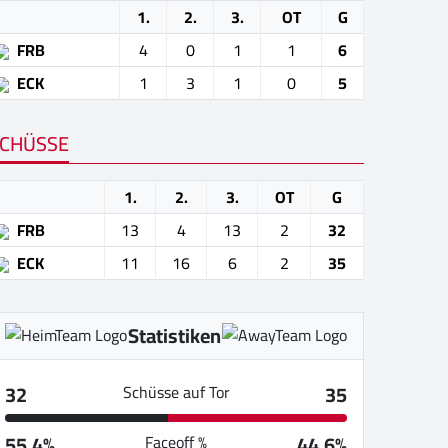
1.
2.
3.
OT
G
FRB
4
0
1
1
6
ECK
1
3
1
0
5
CHÜSSE
1.
2.
3.
OT
G
FRB
13
4
13
2
32
ECK
11
16
6
2
35
Statistiken
32
35
Schüsse auf Tor
55.4%
44.6%
Faceoff %