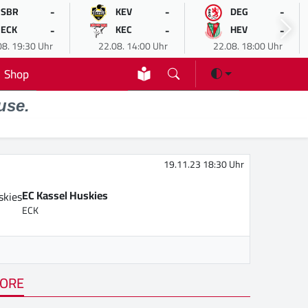
-
-
-
SBR
KEV
DEG
-
-
-
ECK
KEC
HEV
08. 19:30 Uhr
22.08. 14:00 Uhr
22.08. 18:00 Uhr
Shop
use.
19.11.23 18:30 Uhr
EC Kassel Huskies
ECK
ORE