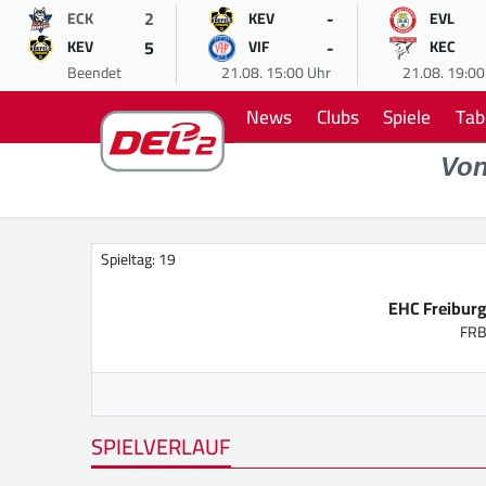
2
-
ECK
KEV
EVL
5
-
KEV
VIF
KEC
Beendet
21.08. 15:00 Uhr
21.08. 19:00
News
Clubs
Spiele
Tab
Vo
Spieltag: 19
EHC Freibur
FR
SPIELVERLAUF