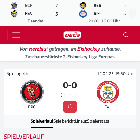
2
-
ECK
KEV
5
-
KEV
VIF
Beendet
21.08. 15:00 Uhr
Von
Herzblut
getragen. Im
Eishockey
zuhause.
Zuschauerstärkste 2. Eishockey-Liga Europas
Spieltag: 44
12.02.27 19:30 Uhr
0
-
0
(-:-;-:-;-:-)
EPC
EVL
Spielverlauf
Spielbericht
Lineup
Spielerstats
SPIELVERLAUF