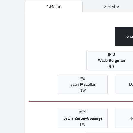
1.Reihe
2.Reihe
Jon
#48
Wade
Bergman
RD
#9
Tyson
McLellan
D
RW
#79
Lewis
Zerter-Gossage
R
LW