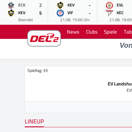
2
-
ECK
KEV
EVL
5
-
KEV
VIF
KEC
Beendet
21.08. 15:00 Uhr
21.08. 19:00
News
Clubs
Spiele
Tab
Vo
Spieltag: 33
EV Landshu
EV
LINEUP