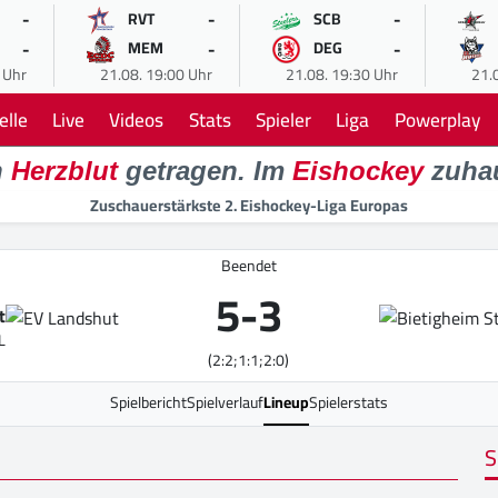
-
-
-
RVT
SCB
-
-
-
MEM
DEG
 Uhr
21.08. 19:00 Uhr
21.08. 19:30 Uhr
21.
elle
Live
Videos
Stats
Spieler
Liga
Powerplay
n
Herzblut
getragen. Im
Eishockey
zuha
Zuschauerstärkste 2. Eishockey-Liga Europas
Beendet
5
-
3
t
L
(2:2;1:1;2:0)
Spielbericht
Spielverlauf
Lineup
Spielerstats
S