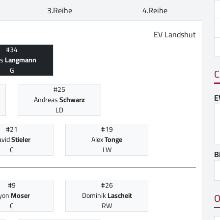
3.Reihe
4.Reihe
EV Landshut
#34
as
Langmann
G
C
#25
E
Andreas
Schwarz
LD
#21
#19
avid
Stieler
Alex
Tonge
C
LW
B
#9
#26
O
yon
Moser
Dominik
Lascheit
C
RW