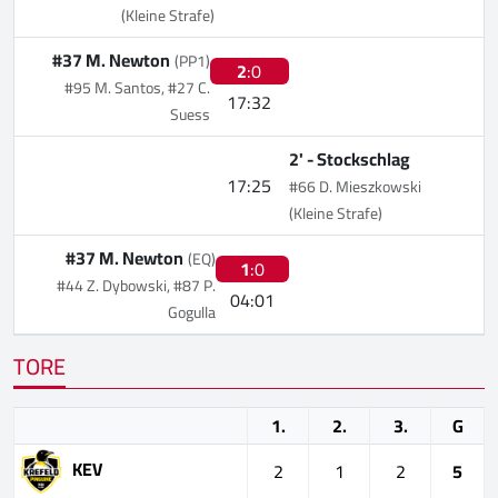
(Kleine Strafe)
#37 M. Newton
(PP1)
2
:0
#95 M. Santos, #27 C.
17:32
Suess
2' -
Stockschlag
17:25
#66 D. Mieszkowski
(Kleine Strafe)
#37 M. Newton
(EQ)
1
:0
#44 Z. Dybowski, #87 P.
04:01
Gogulla
TORE
1.
2.
3.
G
KEV
2
1
2
5