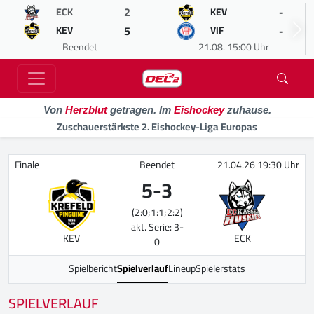
2
-
ECK
KEV
5
-
KEV
VIF
Beendet
21.08. 15:00 Uhr
Von
Herzblut
getragen. Im
Eishockey
zuhause.
Zuschauerstärkste 2. Eishockey-Liga Europas
Finale
Beendet
21.04.26 19:30 Uhr
5
-
3
(2:0;1:1;2:2)
akt. Serie: 3-
KEV
ECK
0
Spielbericht
Spielverlauf
Lineup
Spielerstats
SPIELVERLAUF