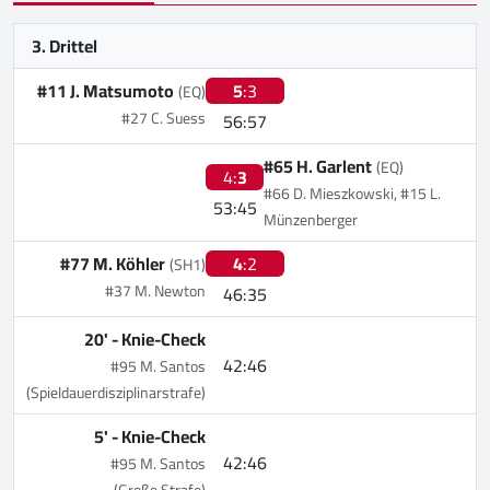
3. Drittel
#11 J. Matsumoto
5
:3
(EQ)
#27 C. Suess
56:57
#65 H. Garlent
(EQ)
4:
3
#66 D. Mieszkowski, #15 L.
53:45
Münzenberger
#77 M. Köhler
4
:2
(SH1)
#37 M. Newton
46:35
20' -
Knie-Check
42:46
#95 M. Santos
(Spieldauerdisziplinarstrafe)
5' -
Knie-Check
42:46
#95 M. Santos
(Große Strafe)