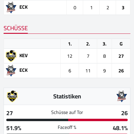
ECK
0
1
2
3
SCHÜSSE
1.
2.
3.
G
KEV
12
7
8
27
ECK
6
11
9
26
Statistiken
27
26
Schüsse auf Tor
51.9%
48.1%
Faceoff %