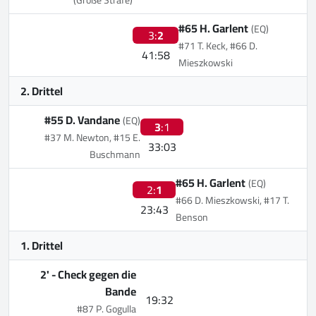
#65 H. Garlent
(EQ)
3:
2
#71 T. Keck, #66 D.
41:58
Mieszkowski
2. Drittel
#55 D. Vandane
(EQ)
3
:1
#37 M. Newton, #15 E.
33:03
Buschmann
#65 H. Garlent
(EQ)
2:
1
#66 D. Mieszkowski, #17 T.
23:43
Benson
1. Drittel
2' -
Check gegen die
Bande
19:32
#87 P. Gogulla