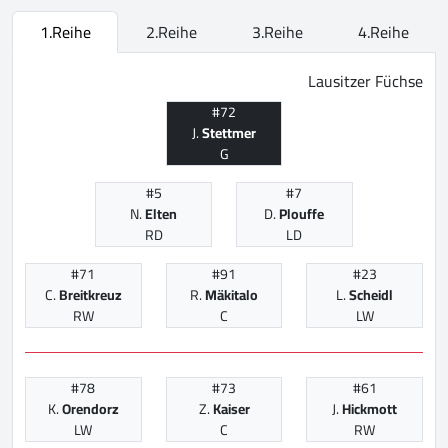
1.Reihe
2.Reihe
3.Reihe
4.Reihe
Lausitzer Füchse
#72
J.
Stettmer
G
#5
#7
N.
Elten
D.
Plouffe
RD
LD
#71
#91
#23
C.
Breitkreuz
R.
Mäkitalo
L.
Scheidl
RW
C
LW
#78
#73
#61
K.
Orendorz
Z.
Kaiser
J.
Hickmott
LW
C
RW