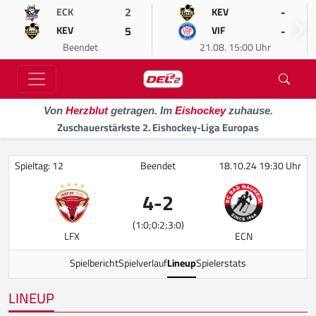
2
-
ECK
KEV
5
-
KEV
VIF
Beendet
21.08. 15:00 Uhr
Von
Herzblut
getragen. Im
Eishockey
zuhause.
Zuschauerstärkste 2. Eishockey-Liga Europas
Spieltag: 12
Beendet
18.10.24 19:30 Uhr
4
-
2
(1:0;0:2;3:0)
LFX
ECN
Spielbericht
Spielverlauf
Lineup
Spielerstats
LINEUP