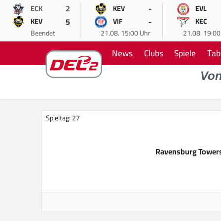
2
-
ECK
KEV
EVL
5
-
KEV
VIF
KEC
Beendet
21.08. 15:00 Uhr
21.08. 19:00
News
Clubs
Spiele
Tab
Vo
Spieltag: 27
Ravensburg Tower