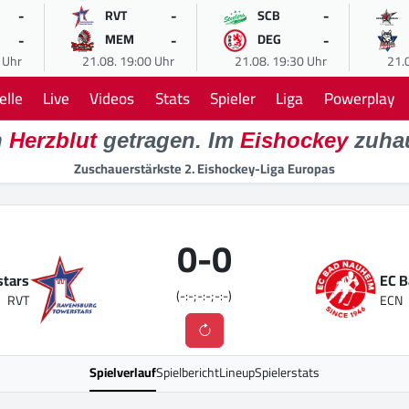
-
-
-
RVT
SCB
-
-
-
MEM
DEG
 Uhr
21.08. 19:00 Uhr
21.08. 19:30 Uhr
21.
elle
Live
Videos
Stats
Spieler
Liga
Powerplay
n
Herzblut
getragen. Im
Eishockey
zuha
Zuschauerstärkste 2. Eishockey-Liga Europas
0
-
0
stars
EC 
(-:-;-:-;-:-)
RVT
ECN
Spielverlauf
Spielbericht
Lineup
Spielerstats