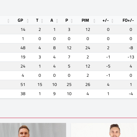
GP
T
A
P
PIM
+/-
FO+/-
14
2
1
3
12
0
0
1
0
0
0
0
0
0
48
4
8
12
24
2
-8
19
3
4
7
2
-1
-13
24
1
4
5
12
-5
4
4
0
0
0
2
-1
0
51
15
10
25
26
4
1
38
1
9
10
4
1
-4