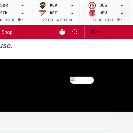
-
-
-
SBR
KEV
DEG
-
-
-
ECK
KEC
HEV
08. 19:30 Uhr
22.08. 14:00 Uhr
22.08. 18:00 Uhr
Shop
use.