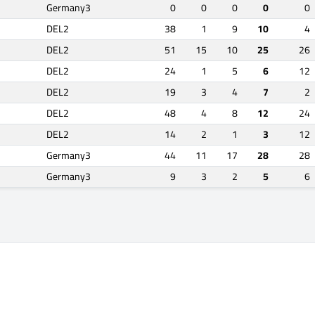
Germany3
0
0
0
0
0
DEL2
38
1
9
10
4
DEL2
51
15
10
25
26
DEL2
24
1
5
6
12
DEL2
19
3
4
7
2
DEL2
48
4
8
12
24
DEL2
14
2
1
3
12
Germany3
44
11
17
28
28
Germany3
9
3
2
5
6