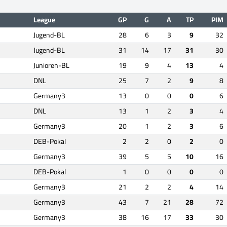
League
GP
G
A
TP
PIM
Jugend-BL
28
6
3
9
32
Jugend-BL
31
14
17
31
30
Junioren-BL
19
9
4
13
4
DNL
25
7
2
9
8
Germany3
13
0
0
0
6
DNL
13
1
2
3
4
Germany3
20
1
2
3
6
DEB-Pokal
2
2
0
2
0
Germany3
39
5
5
10
16
DEB-Pokal
1
0
0
0
0
Germany3
21
2
2
4
14
Germany3
43
7
21
28
72
Germany3
38
16
17
33
30