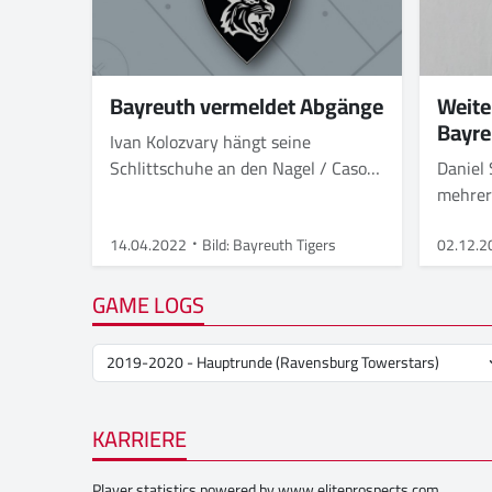
Bayreuth vermeldet Abgänge
Weite
Bayre
Ivan Kolozvary hängt seine
Schlittschuhe an den Nagel / Cason
Daniel 
Hohmann kehrt in seine Heimat
mehre
zurück / Dominik Meisinger und
verlet
Daniel Stiefenhofer verlassen die
14.04.2022
Bild: Bayreuth Tigers
02.12.2
Tigers
GAME LOGS
KARRIERE
Player statistics powered by
www.eliteprospects.com