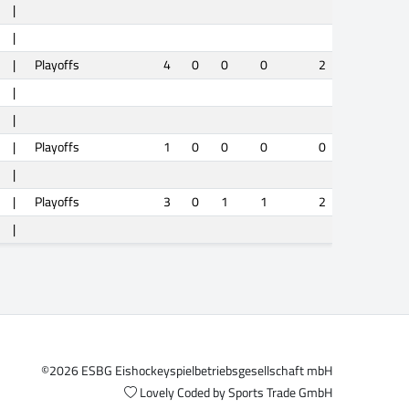
|
|
|
Playoffs
4
0
0
0
2
|
|
|
Playoffs
1
0
0
0
0
|
|
Playoffs
3
0
1
1
2
|
©2026 ESBG Eishockeyspielbetriebsgesellschaft mbH
Lovely Coded by
Sports Trade GmbH