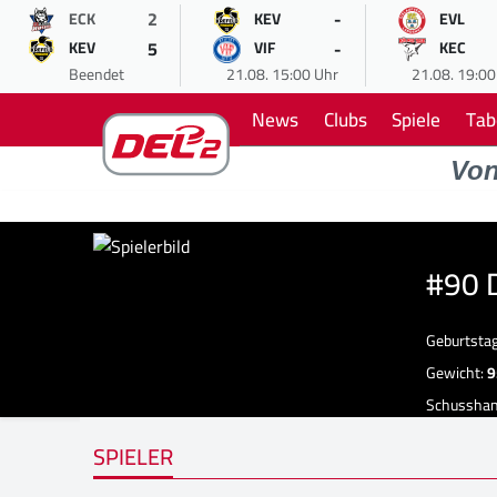
2
-
ECK
KEV
EVL
5
-
KEV
VIF
KEC
Beendet
21.08. 15:00 Uhr
21.08. 19:00
News
Clubs
Spiele
Tab
Vo
#90 
Geburtsta
Gewicht:
9
Schussha
SPIELER