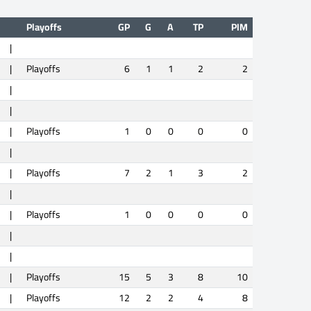
Playoffs
GP
G
A
TP
PIM
|
|
Playoffs
6
1
1
2
2
|
|
|
Playoffs
1
0
0
0
0
|
|
Playoffs
7
2
1
3
2
|
|
Playoffs
1
0
0
0
0
|
|
|
Playoffs
15
5
3
8
10
|
Playoffs
12
2
2
4
8