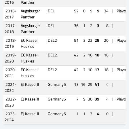
2016
Panther
2016-
Augsburger
DEL
52
0
9
9
34
|
Playoff
2017
Panther
2017-
Augsburger
DEL
36
1
2
3
8
|
2018
Panther
2018-
EC Kassel
DEL2
51
3
22
25
20
|
Playoff
2019
Huskies
2019-
EC Kassel
DEL2
42
2
16
18
16
|
2020
Huskies
2020-
EC Kassel
DEL2
42
7
10
17
18
|
Playoff
2021
Huskies
2021-
EJ Kassel II
Germany5
13
16
25
41
4
|
2022
2022-
EJ Kassel II
Germany5
7
9
30
39
4
|
Playoff
2023
2023-
EJ Kassel II
Germany5
1
1
3
4
0
|
2024