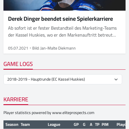
Derek Dinger beendet seine Spielerkarriere
Ab sofort ist er fester Bestandteil des Marketing-Teams
der Kassel Huskies, wo er den Markenauftritt betreut
und Presse wie Fans zu jeglichen Belangen Rede und
Antwort steht.
05.07.2021
Bild: Jan-Malte Diekmann
GAME LOGS
KARRIERE
Player statistics powered by
www.eliteprospects.com
Season
Team
League
GP
G
A
TP
PIM
Playof