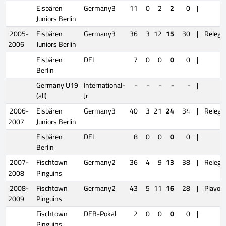
Eisbären
Germany3
11
0
2
2
0
|
Juniors Berlin
2005-
Eisbären
Germany3
36
3
12
15
30
|
Relega
2006
Juniors Berlin
Eisbären
DEL
7
0
0
0
0
|
Berlin
Germany U19
International-
-
-
-
-
-
|
(all)
Jr
2006-
Eisbären
Germany3
40
3
21
24
34
|
Relega
2007
Juniors Berlin
Eisbären
DEL
8
0
0
0
0
|
Berlin
2007-
Fischtown
Germany2
36
4
9
13
38
|
Relega
2008
Pinguins
2008-
Fischtown
Germany2
43
5
11
16
28
|
Playoff
2009
Pinguins
Fischtown
DEB-Pokal
2
0
0
0
0
|
Pinguins