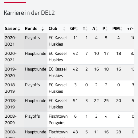
Karriere in der DEL2
Saison
Runde
Club
GP
T
A
P
PIM
+/-
2020-
Playoffs
EC Kassel
11
1
4
5
4
10
2021
Huskies
2020-
Hauptrunde
EC Kassel
42
7
10
17
18
32
2021
Huskies
2019-
Hauptrunde
EC Kassel
42
2
16
18
16
13
2020
Huskies
2018-
Playoffs
EC Kassel
3
0
2
2
0
3
2019
Huskies
2018-
Hauptrunde
EC Kassel
51
3
22
25
20
5
2019
Huskies
2008-
Playoffs
Fischtown
6
1
3
4
2
0
2009
Penguins
2008-
Hauptrunde
Fischtown
43
5
11
16
28
0