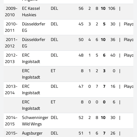
2009-
EC Kassel
DEL
56
2
8
10
106
|
2010
Huskies
2010-
Düsseldorfer
DEL
45
3
2
5
30
|
Playoff
2011
EG
2011-
Düsseldorfer
DEL
50
4
6
10
36
|
Playoff
2012
EG
2012-
ERC
DEL
48
1
5
6
40
|
Playoff
2013
Ingolstadt
ERC
ET
8
1
2
3
0
|
Ingolstadt
2013-
ERC
DEL
47
0
7
7
16
|
Playoff
2014
Ingolstadt
ERC
ET
8
0
0
0
6
|
Ingolstadt
2014-
Schwenninger
DEL
52
2
8
10
30
|
2015
Wild Wings
2015-
Augsburger
DEL
51
1
6
7
26
|