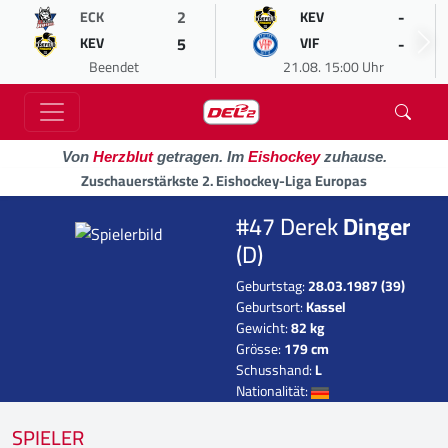
2
-
ECK
KEV
5
-
KEV
VIF
Beendet
21.08. 15:00 Uhr
Von
Herzblut
getragen. Im
Eishockey
zuhause.
Zuschauerstärkste 2. Eishockey-Liga Europas
#47 Derek
Dinger
(D)
Geburtstag:
28.03.1987 (39)
Geburtsort:
Kassel
Gewicht:
82 kg
Grösse:
179 cm
Schusshand:
L
Nationalität:
SPIELER