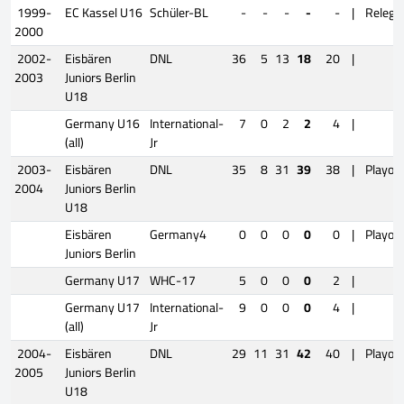
1999-
EC Kassel U16
Schüler-BL
-
-
-
-
-
|
Relega
2000
2002-
Eisbären
DNL
36
5
13
18
20
|
2003
Juniors Berlin
U18
Germany U16
International-
7
0
2
2
4
|
(all)
Jr
2003-
Eisbären
DNL
35
8
31
39
38
|
Playoff
2004
Juniors Berlin
U18
Eisbären
Germany4
0
0
0
0
0
|
Playoff
Juniors Berlin
Germany U17
WHC-17
5
0
0
0
2
|
Germany U17
International-
9
0
0
0
4
|
(all)
Jr
2004-
Eisbären
DNL
29
11
31
42
40
|
Playoff
2005
Juniors Berlin
U18