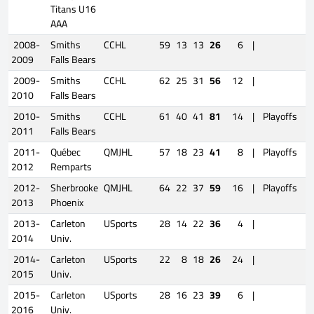
Titans U16
AAA
2008-
Smiths
CCHL
59
13
13
26
6
|
2009
Falls Bears
2009-
Smiths
CCHL
62
25
31
56
12
|
2010
Falls Bears
2010-
Smiths
CCHL
61
40
41
81
14
|
Playoffs
2011
Falls Bears
2011-
Québec
QMJHL
57
18
23
41
8
|
Playoffs
1
2012
Remparts
2012-
Sherbrooke
QMJHL
64
22
37
59
16
|
Playoffs
2013
Phoenix
2013-
Carleton
USports
28
14
22
36
4
|
2014
Univ.
2014-
Carleton
USports
22
8
18
26
24
|
2015
Univ.
2015-
Carleton
USports
28
16
23
39
6
|
2016
Univ.