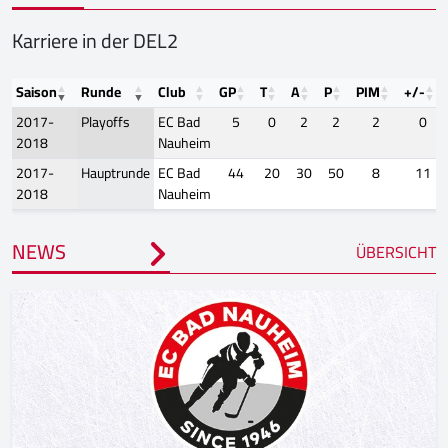
Karriere in der DEL2
Saison
Runde
Club
GP
T
A
P
PIM
+/-
2017-
Playoffs
EC Bad
5
0
2
2
2
0
2018
Nauheim
2017-
Hauptrunde
EC Bad
44
20
30
50
8
11
2018
Nauheim
NEWS
ÜBERSICHT