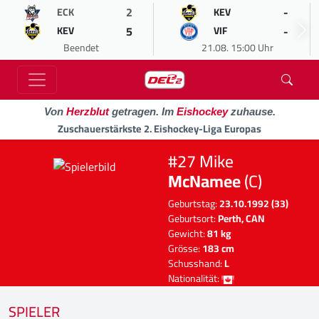
2
-
ECK
KEV
5
-
KEV
VIF
Beendet
21.08. 15:00 Uhr
Von
Herzblut
getragen. Im
Eishockey
zuhause.
Zuschauerstärkste 2. Eishockey-Liga Europas
#27 Mike
McNamee
(C)
Geburtstag:
23.10.1992 (33)
Geburtsort:
Perth, CAN
Gewicht:
81 kg
Grösse:
183 cm
Schusshand:
L
Nationalität:
SPIELER