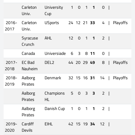
Carleton
University
1
0
1
1
0
|
Univ.
Cup
2016-
Carleton
USports
24
12
21
33
4
|
Playoffs
2017
Univ.
Syracuse
AHL
12
0
1
1
2
|
Crunch
Canada
Universiade
6
3
8
11
0
|
2017-
EC Bad
DEL2
44
20
29
49
8
|
Playoffs
2018
Nauheim
2018-
Aalborg
Denmark
32
15
16
31
14
|
Playoffs
1
2019
Pirates
Aalborg
Champions
5
0
3
3
2
|
Pirates
HL
Aalborg
Danish Cup
1
0
1
1
2
|
Pirates
2019-
Cardiff
EIHL
42
15
19
34
12
|
2020
Devils