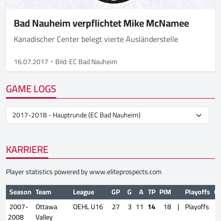
Bad Nauheim verpflichtet Mike McNamee
Kanadischer Center belegt vierte Ausländerstelle
16.07.2017
Bild: EC Bad Nauheim
GAME LOGS
KARRIERE
Player statistics powered by
www.eliteprospects.com
Season
Team
League
GP
G
A
TP
PIM
Playoffs
G
2007-
Ottawa
OEHL U16
27
3
11
14
18
|
Playoffs
2008
Valley