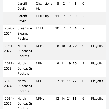
Cardiff
Champions
5
2
1
3
0
|
Devils
HL
Cardiff
EIHL Cup
11
2
7
9
2
|
Devils
2020-
Greenville
ECHL
10
2
2
4
2
|
2021
Swamp
Rabbits
2021-
North
NPHL
8
10
10
20
0
|
Playoffs
2022
Dundas Sr
Rockets
2022-
North
NPHL
6
11
9
20
2
|
Playoffs
2023
Dundas Sr
Rockets
2023-
North
NPHL
7
11
11
22
0
|
Playoffs
1
2024
Dundas Sr
Rockets
2024-
North
NPHL
12
14
21
35
6
|
Playoffs
1
2025
Dundas Sr
Rockets