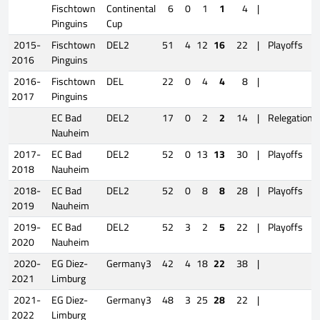
Fischtown
Continental
6
0
1
1
4
|
Pinguins
Cup
2015-
Fischtown
DEL2
51
4
12
16
22
|
Playoffs
2016
Pinguins
2016-
Fischtown
DEL
22
0
4
4
8
|
2017
Pinguins
EC Bad
DEL2
17
0
2
2
14
|
Relegation
Nauheim
2017-
EC Bad
DEL2
52
0
13
13
30
|
Playoffs
2018
Nauheim
2018-
EC Bad
DEL2
52
0
8
8
28
|
Playoffs
2019
Nauheim
2019-
EC Bad
DEL2
52
3
2
5
22
|
Playoffs
2020
Nauheim
2020-
EG Diez-
Germany3
42
4
18
22
38
|
2021
Limburg
2021-
EG Diez-
Germany3
48
3
25
28
22
|
2022
Limburg