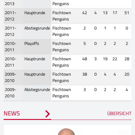
2013
Penguins
2011-
Hauptrunde
Fischtown
42
4
13
17
51
2012
Penguins
2011-
Abstiegsrunde
Fischtown
2
0
1
1
0
2012
Penguins
2010-
Playoffs
Fischtown
5
0
2
2
2
2011
Penguins
2010-
Hauptrunde
Fischtown
48
3
19
22
28
2011
Penguins
2009-
Hauptrunde
Fischtown
38
0
4
4
20
2010
Penguins
2009-
Abstiegsrunde
Fischtown
3
0
2
2
4
2010
Penguins
NEWS
ÜBERSICHT