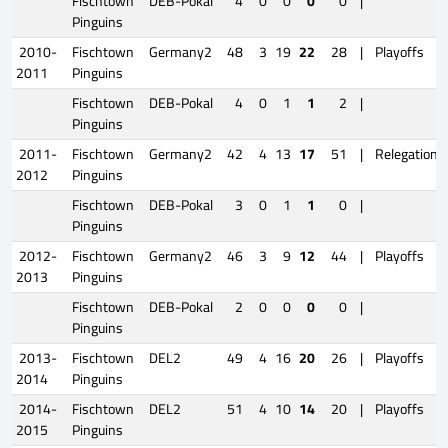
Fischtown
DEB-Pokal
4
0
0
0
0
|
Pinguins
2010-
Fischtown
Germany2
48
3
19
22
28
|
Playoffs
2011
Pinguins
Fischtown
DEB-Pokal
4
0
1
1
2
|
Pinguins
2011-
Fischtown
Germany2
42
4
13
17
51
|
Relegation
2012
Pinguins
Fischtown
DEB-Pokal
3
0
1
1
0
|
Pinguins
2012-
Fischtown
Germany2
46
3
9
12
44
|
Playoffs
2013
Pinguins
Fischtown
DEB-Pokal
2
0
0
0
0
|
Pinguins
2013-
Fischtown
DEL2
49
4
16
20
26
|
Playoffs
2014
Pinguins
2014-
Fischtown
DEL2
51
4
10
14
20
|
Playoffs
2015
Pinguins