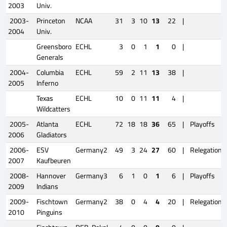
2003
Univ.
2003-
Princeton
NCAA
31
3
10
13
22
|
2004
Univ.
Greensboro
ECHL
3
0
1
1
0
|
Generals
2004-
Columbia
ECHL
59
2
11
13
38
|
2005
Inferno
Texas
ECHL
10
0
11
11
4
|
Wildcatters
2005-
Atlanta
ECHL
72
18
18
36
65
|
Playoffs
2006
Gladiators
2006-
ESV
Germany2
49
3
24
27
60
|
Relegation
2007
Kaufbeuren
2008-
Hannover
Germany3
6
1
0
1
6
|
Playoffs
2009
Indians
2009-
Fischtown
Germany2
38
0
4
4
20
|
Relegation
2010
Pinguins