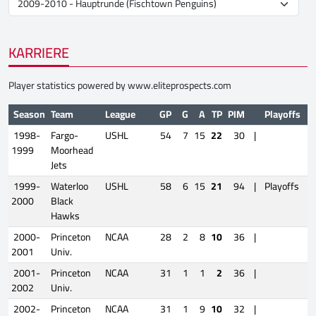
KARRIERE
Player statistics powered by
www.eliteprospects.com
Season
Team
League
GP
G
A
TP
PIM
Playoffs
1998-
Fargo-
USHL
54
7
15
22
30
|
1999
Moorhead
Jets
1999-
Waterloo
USHL
58
6
15
21
94
|
Playoffs
2000
Black
Hawks
2000-
Princeton
NCAA
28
2
8
10
36
|
2001
Univ.
2001-
Princeton
NCAA
31
1
1
2
36
|
2002
Univ.
2002-
Princeton
NCAA
31
1
9
10
32
|