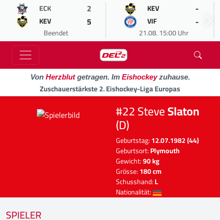
2
-
ECK
KEV
5
-
KEV
VIF
Beendet
21.08. 15:00 Uhr
Von
Herzblut
getragen. Im
Eishockey
zuhause.
Zuschauerstärkste 2. Eishockey-Liga Europas
#22 Steve
Slaton
(D)
Geburtstag:
12.07.1982 (44)
Geburtsort:
Plymouth
Gewicht:
90 kg
Grösse:
180 cm
Schusshand:
L
Nationalität:
SPIELER