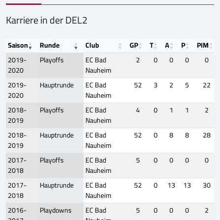
Karriere in der DEL2
Saison
Runde
Club
GP
T
A
P
PIM
2019-
Playoffs
EC Bad
2
0
0
0
0
2020
Nauheim
2019-
Hauptrunde
EC Bad
52
3
2
5
22
2020
Nauheim
2018-
Playoffs
EC Bad
4
0
1
1
2
2019
Nauheim
2018-
Hauptrunde
EC Bad
52
0
8
8
28
2019
Nauheim
2017-
Playoffs
EC Bad
5
0
0
0
0
2018
Nauheim
2017-
Hauptrunde
EC Bad
52
0
13
13
30
2018
Nauheim
2016-
Playdowns
EC Bad
5
0
0
0
2