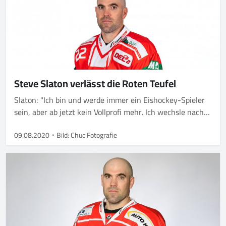
Steve Slaton verlässt die Roten Teufel
Slaton: "Ich bin und werde immer ein Eishockey-Spieler
sein, aber ab jetzt kein Vollprofi mehr. Ich wechsle nach
Diez-Limburg zu den Rockets in die Oberliga, damit ich
meine zweite berufliche Karriere als Mediengestalter
09.08.2020
Bild: Chuc Fotografie
anfangen kann."