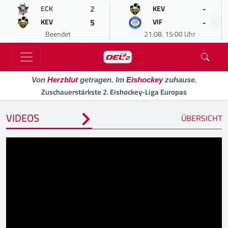
2
-
ECK
KEV
5
-
KEV
VIF
Beendet
21.08. 15:00 Uhr
Von
Herzblut
getragen. Im
Eishockey
zuhause.
Zuschauerstärkste 2. Eishockey-Liga Europas
VIDEOS
ÜBERSICHT