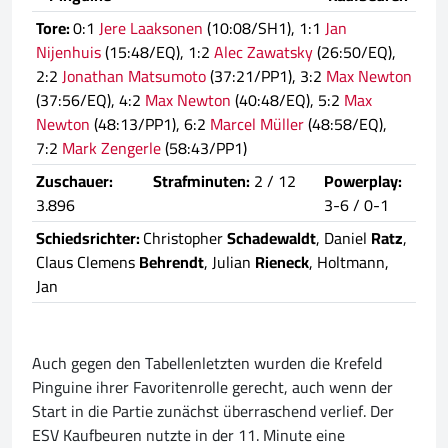
Tore:
0:1
Jere Laaksonen
(10:08/SH1), 1:1
Jan
Nijenhuis
(15:48/EQ), 1:2
Alec Zawatsky
(26:50/EQ),
2:2
Jonathan Matsumoto
(37:21/PP1), 3:2
Max Newton
(37:56/EQ), 4:2
Max Newton
(40:48/EQ), 5:2
Max
Newton
(48:13/PP1), 6:2
Marcel Müller
(48:58/EQ),
7:2
Mark Zengerle
(58:43/PP1)
Zuschauer:
Strafminuten:
2 / 12
Powerplay:
3.896
3-6 / 0-1
Schiedsrichter:
Christopher
Schadewaldt
, Daniel
Ratz
,
Claus Clemens
Behrendt
, Julian
Rieneck
, Holtmann,
Jan
Auch gegen den Tabellenletzten wurden die Krefeld
Pinguine ihrer Favoritenrolle gerecht, auch wenn der
Start in die Partie zunächst überraschend verlief. Der
ESV Kaufbeuren nutzte in der 11. Minute eine