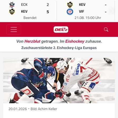
2
-
ECK
KEV
5
-
KEV
VIF
Beendet
21.08. 15:00 Uhr
Von
Herzblut
getragen. Im
Eishockey
zuhause.
Zuschauerstärkste 2. Eishockey-Liga Europas
20.01.2026
Bild: Achim Keller