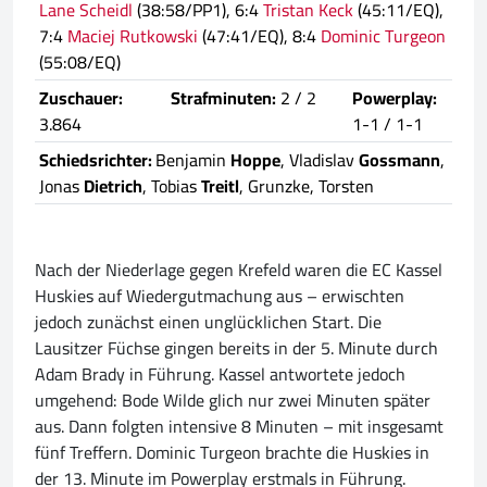
Lane Scheidl
(38:58/PP1), 6:4
Tristan Keck
(45:11/EQ),
7:4
Maciej Rutkowski
(47:41/EQ), 8:4
Dominic Turgeon
(55:08/EQ)
Zuschauer:
Strafminuten:
2 / 2
Powerplay:
3.864
1-1 / 1-1
Schiedsrichter:
Benjamin
Hoppe
, Vladislav
Gossmann
,
Jonas
Dietrich
, Tobias
Treitl
, Grunzke, Torsten
Nach der Niederlage gegen Krefeld waren die EC Kassel
Huskies auf Wiedergutmachung aus – erwischten
jedoch zunächst einen unglücklichen Start. Die
Lausitzer Füchse gingen bereits in der 5. Minute durch
Adam Brady in Führung. Kassel antwortete jedoch
umgehend: Bode Wilde glich nur zwei Minuten später
aus. Dann folgten intensive 8 Minuten – mit insgesamt
fünf Treffern. Dominic Turgeon brachte die Huskies in
der 13. Minute im Powerplay erstmals in Führung.