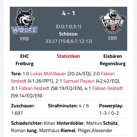
4 - 1
(0:0;1:0;3:1)
Schüsse:
EBR
FRB
33:27 (15:8,6:7,12:12)
EHC
Statistiken
Eisbären
Freiburg
Regensburg
Tore:
1:0
Lukas Mühlbauer
(20:24/EQ), 2:0
Fabian
Ilestedt
(41:26/PP1), 2:1
Samuel Payeur
(42:42/EQ),
3:1
Fabian Ilestedt
(58:19/EQ/EN), 4:1
Fabian Ilestedt
(59:14/EQ/EN)
Zuschauer:
Strafminuten:
4 / 6
Powerplay:
1.697
1-3 / 0-2
Schiedsrichter:
Kilian
Hinterdobler
, Markus
Schütz
,
Roman
Jung
, Matthäus
Riemel
, Plöger,Alexander