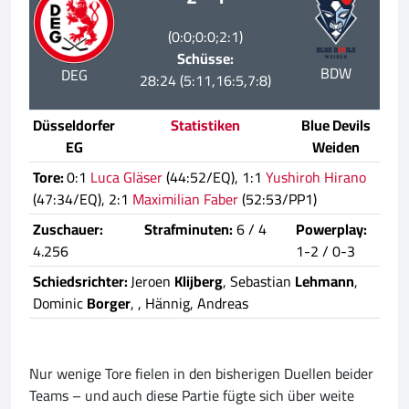
(0:0;0:0;2:1)
Schüsse:
BDW
DEG
28:24 (5:11,16:5,7:8)
Düsseldorfer
Statistiken
Blue Devils
EG
Weiden
Tore:
0:1
Luca Gläser
(44:52/EQ), 1:1
Yushiroh Hirano
(47:34/EQ), 2:1
Maximilian Faber
(52:53/PP1)
Zuschauer:
Strafminuten:
6 / 4
Powerplay:
4.256
1-2 / 0-3
Schiedsrichter:
Jeroen
Klijberg
, Sebastian
Lehmann
,
Dominic
Borger
,
, Hännig, Andreas
Nur wenige Tore fielen in den bisherigen Duellen beider
Teams – und auch diese Partie fügte sich über weite