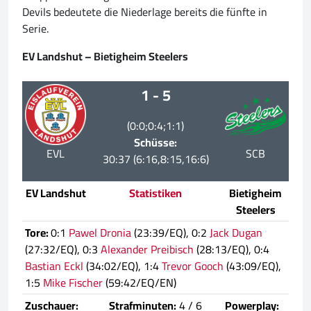
Devils bedeutete die Niederlage bereits die fünfte in
Serie.
EV Landshut – Bietigheim Steelers
1 - 5
(0:0;0:4;1:1)
Schüsse:
EVL
SCB
30:37 (6:16,8:15,16:6)
EV Landshut
Statistiken
Bietigheim
Steelers
Tore:
0:1
Pawel Dronia
(23:39/EQ), 0:2
Jack Dugan
(27:32/EQ), 0:3
Alexander Preibisch
(28:13/EQ), 0:4
Bastian Eckl
(34:02/EQ), 1:4
Trevor Gooch
(43:09/EQ),
1:5
Mike Fischer
(59:42/EQ/EN)
Zuschauer:
Strafminuten:
4 / 6
Powerplay: