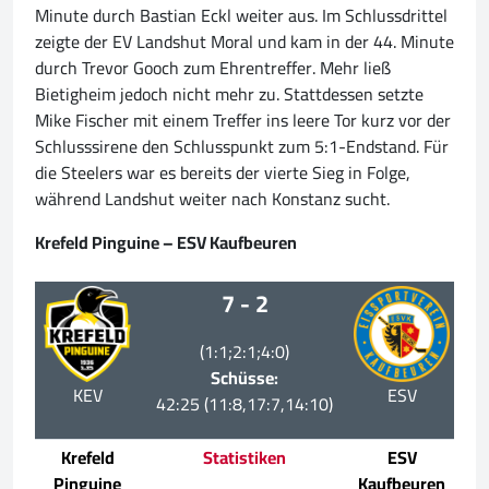
Minute durch Bastian Eckl weiter aus. Im Schlussdrittel
zeigte der EV Landshut Moral und kam in der 44. Minute
durch Trevor Gooch zum Ehrentreffer. Mehr ließ
Bietigheim jedoch nicht mehr zu. Stattdessen setzte
Mike Fischer mit einem Treffer ins leere Tor kurz vor der
Schlusssirene den Schlusspunkt zum 5:1-Endstand. Für
die Steelers war es bereits der vierte Sieg in Folge,
während Landshut weiter nach Konstanz sucht.
Krefeld Pinguine – ESV Kaufbeuren
7 - 2
(1:1;2:1;4:0)
Schüsse:
KEV
ESV
42:25 (11:8,17:7,14:10)
Krefeld
Statistiken
ESV
Pinguine
Kaufbeuren