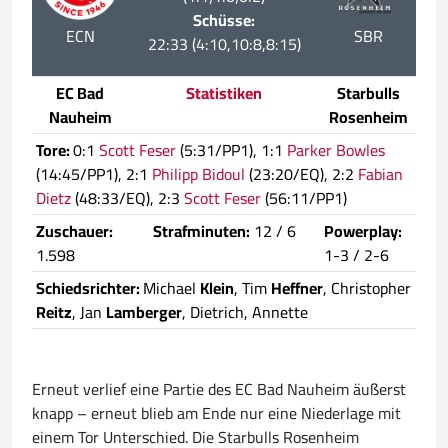
Schüsse:
ECN
SBR
22:33 (4:10,10:8,8:15)
EC Bad
Statistiken
Starbulls
Nauheim
Rosenheim
Tore:
0:1
Scott Feser
(5:31/PP1), 1:1
Parker Bowles
(14:45/PP1), 2:1
Philipp Bidoul
(23:20/EQ), 2:2
Fabian
Dietz
(48:33/EQ), 2:3
Scott Feser
(56:11/PP1)
Zuschauer:
Strafminuten:
12 / 6
Powerplay:
1.598
1-3 / 2-6
Schiedsrichter:
Michael
Klein
, Tim
Heffner
, Christopher
Reitz
, Jan
Lamberger
, Dietrich, Annette
Erneut verlief eine Partie des EC Bad Nauheim äußerst
knapp – erneut blieb am Ende nur eine Niederlage mit
einem Tor Unterschied. Die Starbulls Rosenheim