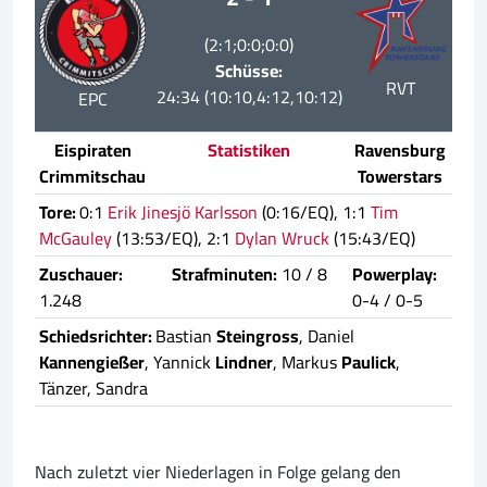
(2:1;0:0;0:0)
Schüsse:
RVT
24:34 (10:10,4:12,10:12)
EPC
Eispiraten
Statistiken
Ravensburg
Crimmitschau
Towerstars
Tore:
0:1
Erik Jinesjö Karlsson
(0:16/EQ), 1:1
Tim
McGauley
(13:53/EQ), 2:1
Dylan Wruck
(15:43/EQ)
Zuschauer:
Strafminuten:
10 / 8
Powerplay:
1.248
0-4 / 0-5
Schiedsrichter:
Bastian
Steingross
, Daniel
Kannengießer
, Yannick
Lindner
, Markus
Paulick
,
Tänzer, Sandra
Nach zuletzt vier Niederlagen in Folge gelang den