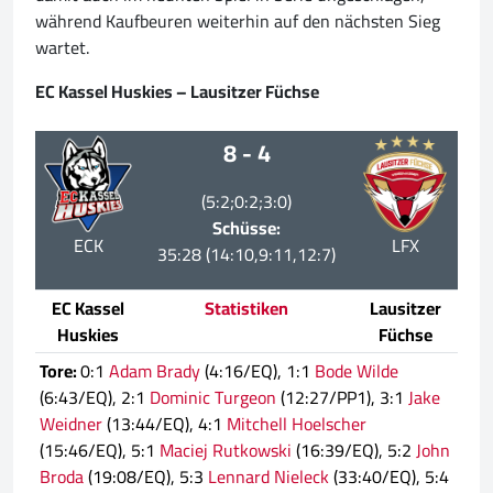
während Kaufbeuren weiterhin auf den nächsten Sieg
wartet.
EC Kassel Huskies – Lausitzer Füchse
8 - 4
(5:2;0:2;3:0)
Schüsse:
ECK
LFX
35:28 (14:10,9:11,12:7)
EC Kassel
Statistiken
Lausitzer
Huskies
Füchse
Tore:
0:1
Adam Brady
(4:16/EQ), 1:1
Bode Wilde
(6:43/EQ), 2:1
Dominic Turgeon
(12:27/PP1), 3:1
Jake
Weidner
(13:44/EQ), 4:1
Mitchell Hoelscher
(15:46/EQ), 5:1
Maciej Rutkowski
(16:39/EQ), 5:2
John
Broda
(19:08/EQ), 5:3
Lennard Nieleck
(33:40/EQ), 5:4