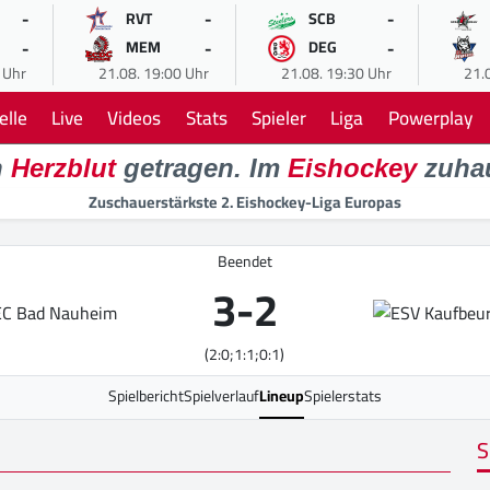
-
-
-
RVT
SCB
-
-
-
MEM
DEG
 Uhr
21.08. 19:00 Uhr
21.08. 19:30 Uhr
21.
elle
Live
Videos
Stats
Spieler
Liga
Powerplay
n
Herzblut
getragen. Im
Eishockey
zuha
Zuschauerstärkste 2. Eishockey-Liga Europas
Beendet
3
-
2
(2:0;1:1;0:1)
Spielbericht
Spielverlauf
Lineup
Spielerstats
S