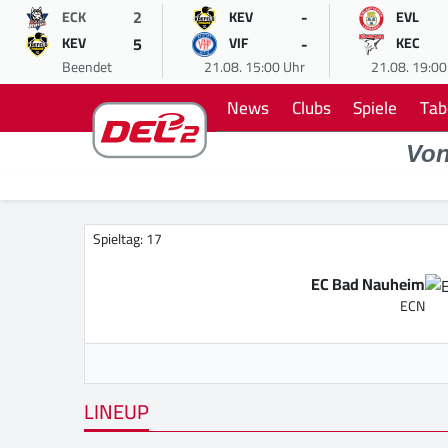
2
-
ECK
KEV
EVL
5
-
KEV
VIF
KEC
Beendet
21.08. 15:00 Uhr
21.08. 19:00
News
Clubs
Spiele
Tab
Vo
Spieltag: 17
EC Bad Nauheim
ECN
LINEUP