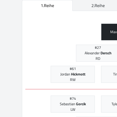
1.Reihe
2.Reihe
Max
#27
Alexander
Dersch
RD
#61
Jordan
Hickmott
T
RW
#74
Sebastian
Gorcik
Tyl
LW