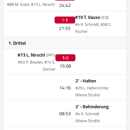
#88 M. Gretz, #73 L. Nirschl
24:42
#19 T. Vause
(EQ)
1:
1
#4 K. Schmidt, #58 C.
21:55
Fischer
1. Drittel
#73 L. Nirschl
(PP1)
1
:0
#93 P. Bowles, #14 S.
15:08
Danner
2' -
Halten
14:16
#29 L. Hafenrichter
(Kleine Strafe)
2' -
Behinderung
08:53
#4 K. Schmidt
(Kleine Strafe)