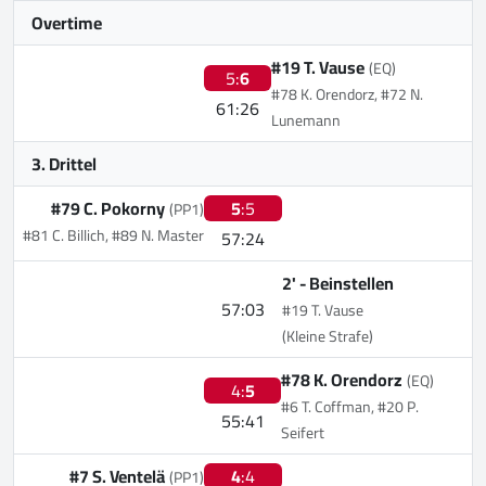
Overtime
#19 T. Vause
(EQ)
5:
6
#78 K. Orendorz, #72 N.
61:26
Lunemann
3. Drittel
#79 C. Pokorny
5
:5
(PP1)
#81 C. Billich, #89 N. Master
57:24
2' -
Beinstellen
57:03
#19 T. Vause
(Kleine Strafe)
#78 K. Orendorz
(EQ)
4:
5
#6 T. Coffman, #20 P.
55:41
Seifert
#7 S. Ventelä
4
:4
(PP1)