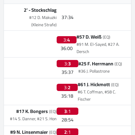
2' -
Stockschlag
37:34
#12 D. Makuzki
(Kleine Strafe)
#57 D. Weiß
(EQ)
3:
4
#91 M. El-Sayed, #27 A.
36:00
Dersch
3:
3
#25 F. Herrmann
(EQ)
#36 J. Pollastrone
35:37
#61 J. Hickmott
(EQ)
3:
2
#6 T. Coffman, #58 C.
35:18
Fischer
#17 K. Bongers
3
:1
(EQ)
#14 S. Danner, #21 S. Hon
28:54
#9 N. Linsenmaier
2
:1
(EQ)