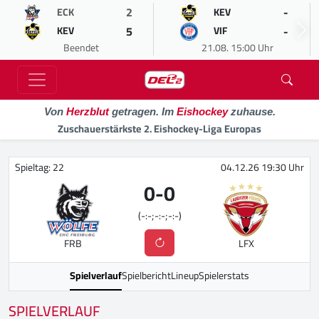
2
-
ECK
KEV
5
-
KEV
VIF
Beendet
21.08. 15:00 Uhr
Von
Herzblut
getragen. Im
Eishockey
zuhause.
Zuschauerstärkste 2. Eishockey-Liga Europas
Spieltag: 22
04.12.26 19:30 Uhr
0
-
0
(-:-;-:-;-:-)
FRB
LFX
Spielverlauf
Spielbericht
Lineup
Spielerstats
SPIELVERLAUF